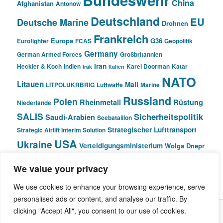
China
Afghanistan
Antonow
Deutschland
EU
Deutsche Marine
Drohnen
Frankreich
Europa
G36
Eurofighter
FCAS
Geopolitik
Germany
German Armed Forces
Großbritannien
Iran
Heckler & Koch
Indien
Karel Doorman
Katar
Irak
Italien
NATO
Litauen
Mali
LITPOLUKRBRIG
Luftwaffe
Marine
Russland
Polen
Rheinmetall
Rüstung
Niederlande
SALIS
Sicherheitspolitik
Saudi-Arabien
Seebataillon
Strategischer Lufttransport
Strategic Airlift Interim Solution
USA
Ukraine
Verteidigungsministerium
Wolga Dnepr
We value your privacy
© Pivot Area
We use cookies to enhance your browsing experience, serve
personalised ads or content, and analyse our traffic. By
clicking "Accept All", you consent to our use of cookies.
Stolz präsentiert von WordPress