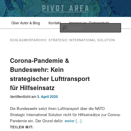
Zum
Zum
Hauptmenü
Sicherheitspolitik, Außenpolitik, Geopolitik
Über Autor & Blog
Kontakt
Impressum / Datenschutz
primären
sekundären
Such
Inhalt
Inhalt
springen
springen
pivotarea
SCHLAGWORTARCHIV:
STRATEGIC INTERNATIONAL SOLUTION
Corona-Pandemie &
Bundeswehr: Kein
strategischer Lufttransport
für Hilfseinsatz
Veröffentlicht am
3. April 2020
Die Bundeswehr setzt ihren Lufttransport über die NATO
Strategic International Solution nicht für Hilfseinsätze zur Corona-
Pandemie ein. Der Grund dafür:
weiter [...]
TEILEN MIT: