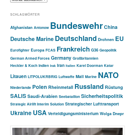
SCHLAGWÖRTER
Bundeswehr
China
Afghanistan
Antonow
Deutschland
EU
Deutsche Marine
Drohnen
Frankreich
Europa
G36
Eurofighter
FCAS
Geopolitik
Germany
German Armed Forces
Großbritannien
Iran
Heckler & Koch
Indien
Karel Doorman
Katar
Irak
Italien
NATO
Litauen
Mali
LITPOLUKRBRIG
Luftwaffe
Marine
Russland
Polen
Rheinmetall
Rüstung
Niederlande
SALIS
Sicherheitspolitik
Saudi-Arabien
Seebataillon
Strategischer Lufttransport
Strategic Airlift Interim Solution
USA
Ukraine
Verteidigungsministerium
Wolga Dnepr