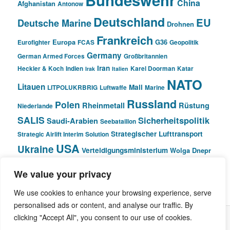
China
Afghanistan
Antonow
Deutschland
EU
Deutsche Marine
Drohnen
Frankreich
Europa
G36
Eurofighter
FCAS
Geopolitik
Germany
German Armed Forces
Großbritannien
Iran
Heckler & Koch
Indien
Karel Doorman
Katar
Irak
Italien
NATO
Litauen
Mali
LITPOLUKRBRIG
Luftwaffe
Marine
Russland
Polen
Rheinmetall
Rüstung
Niederlande
SALIS
Sicherheitspolitik
Saudi-Arabien
Seebataillon
Strategischer Lufttransport
Strategic Airlift Interim Solution
USA
Ukraine
Verteidigungsministerium
Wolga Dnepr
We value your privacy
© Pivot Area
We use cookies to enhance your browsing experience, serve
personalised ads or content, and analyse our traffic. By
clicking "Accept All", you consent to our use of cookies.
Stolz präsentiert von WordPress