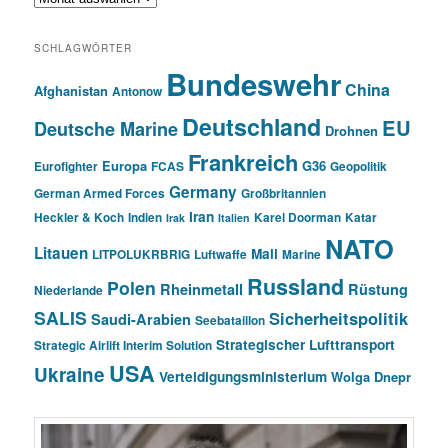
SCHLAGWÖRTER
Bundeswehr
China
Afghanistan
Antonow
Deutschland
EU
Deutsche Marine
Drohnen
Frankreich
Europa
G36
Eurofighter
FCAS
Geopolitik
Germany
German Armed Forces
Großbritannien
Iran
Heckler & Koch
Indien
Karel Doorman
Katar
Irak
Italien
NATO
Litauen
Mali
LITPOLUKRBRIG
Luftwaffe
Marine
Russland
Polen
Rheinmetall
Rüstung
Niederlande
SALIS
Sicherheitspolitik
Saudi-Arabien
Seebataillon
Strategischer Lufttransport
Strategic Airlift Interim Solution
USA
Ukraine
Verteidigungsministerium
Wolga Dnepr