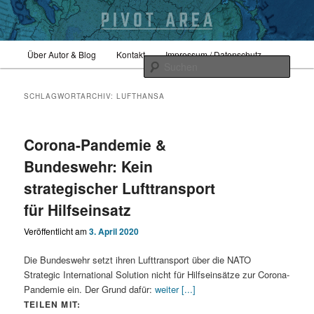
Zum
Zum
Hauptmenü
Sicherheitspolitik, Außenpolitik, Geopolitik
Über Autor & Blog
Kontakt
Impressum / Datenschutz
primären
sekundären
Such
Inhalt
Inhalt
springen
springen
pivotarea
SCHLAGWORTARCHIV:
LUFTHANSA
Corona-Pandemie &
Bundeswehr: Kein
strategischer Lufttransport
für Hilfseinsatz
Veröffentlicht am
3. April 2020
Die Bundeswehr setzt ihren Lufttransport über die NATO
Strategic International Solution nicht für Hilfseinsätze zur Corona-
Pandemie ein. Der Grund dafür:
weiter [...]
TEILEN MIT: