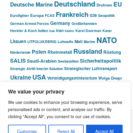
Deutschland
EU
Deutsche Marine
Drohnen
Frankreich
Europa
G36
Eurofighter
FCAS
Geopolitik
Germany
German Armed Forces
Großbritannien
Iran
Heckler & Koch
Indien
Karel Doorman
Katar
Irak
Italien
NATO
Litauen
Mali
LITPOLUKRBRIG
Luftwaffe
Marine
Russland
Polen
Rheinmetall
Rüstung
Niederlande
SALIS
Sicherheitspolitik
Saudi-Arabien
Seebataillon
Strategischer Lufttransport
Strategic Airlift Interim Solution
USA
Ukraine
Verteidigungsministerium
Wolga Dnepr
We value your privacy
© Pivot Area
We use cookies to enhance your browsing experience, serve
personalised ads or content, and analyse our traffic. By
clicking "Accept All", you consent to our use of cookies.
Stolz präsentiert von WordPress
Customise
Reject All
Accept All