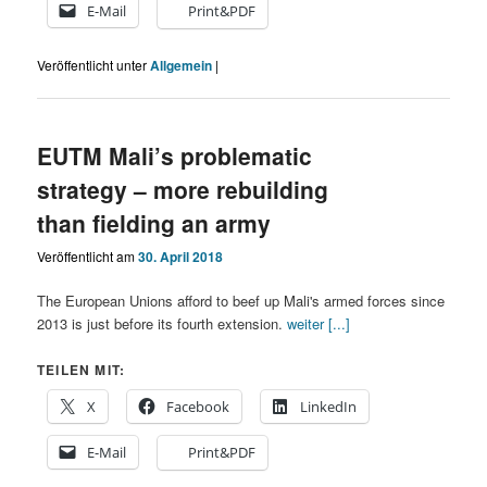
E-Mail
Print&PDF
Veröffentlicht unter
Allgemein
|
EUTM Mali’s problematic
strategy – more rebuilding
than fielding an army
Veröffentlicht am
30. April 2018
The European Unions afford to beef up Mali's armed forces since
2013 is just before its fourth extension.
weiter [...]
TEILEN MIT:
X
Facebook
LinkedIn
E-Mail
Print&PDF