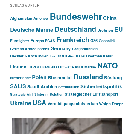
SCHLAGWÖRTER
Bundeswehr
China
Afghanistan
Antonow
Deutschland
EU
Deutsche Marine
Drohnen
Frankreich
Europa
G36
Eurofighter
FCAS
Geopolitik
Germany
German Armed Forces
Großbritannien
Iran
Heckler & Koch
Indien
Karel Doorman
Katar
Irak
Italien
NATO
Litauen
Mali
LITPOLUKRBRIG
Luftwaffe
Marine
Russland
Polen
Rheinmetall
Rüstung
Niederlande
SALIS
Sicherheitspolitik
Saudi-Arabien
Seebataillon
Strategischer Lufttransport
Strategic Airlift Interim Solution
USA
Ukraine
Verteidigungsministerium
Wolga Dnepr