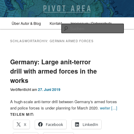
Zum
Zum
Hauptmenü
Sicherheitspolitik, Außenpolitik, Geopolitik
Über Autor & Blog
Kontakt
Impressum / Datenschutz
primären
sekundären
Such
Inhalt
Inhalt
springen
springen
pivotarea
SCHLAGWORTARCHIV:
GERMAN ARMED FORCES
Germany: Large anit-terror
drill with armed forces in the
works
Veröffentlicht am
27. Juni 2019
A hugh-scale anti-terror drill between Germany's armed forces
and police forces is under planning for March 2020.
weiter [...]
TEILEN MIT:
X
Facebook
LinkedIn