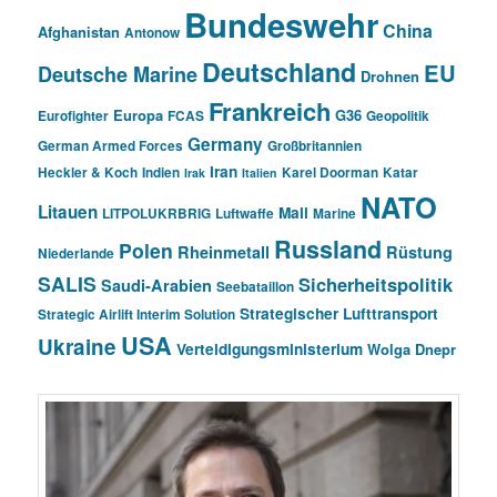
Bundeswehr
China
Afghanistan
Antonow
Deutschland
EU
Deutsche Marine
Drohnen
Frankreich
Europa
G36
Eurofighter
FCAS
Geopolitik
Germany
German Armed Forces
Großbritannien
Iran
Heckler & Koch
Indien
Karel Doorman
Katar
Irak
Italien
NATO
Litauen
Mali
LITPOLUKRBRIG
Luftwaffe
Marine
Russland
Polen
Rheinmetall
Rüstung
Niederlande
SALIS
Sicherheitspolitik
Saudi-Arabien
Seebataillon
Strategischer Lufttransport
Strategic Airlift Interim Solution
USA
Ukraine
Verteidigungsministerium
Wolga Dnepr