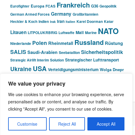
Frankreich
Europa
G36
Eurofighter
FCAS
Geopolitik
Germany
German Armed Forces
Großbritannien
Iran
Heckler & Koch
Indien
Karel Doorman
Katar
Irak
Italien
NATO
Litauen
Mali
LITPOLUKRBRIG
Luftwaffe
Marine
Russland
Polen
Rheinmetall
Rüstung
Niederlande
SALIS
Sicherheitspolitik
Saudi-Arabien
Seebataillon
Strategischer Lufttransport
Strategic Airlift Interim Solution
USA
Ukraine
Verteidigungsministerium
Wolga Dnepr
We value your privacy
© Pivot Area
We use cookies to enhance your browsing experience, serve
personalised ads or content, and analyse our traffic. By
clicking "Accept All", you consent to our use of cookies.
Stolz präsentiert von WordPress
Customise
Reject All
Accept All