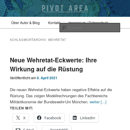
Zum
Zum
Hauptmenü
Sicherheitspolitik, Außenpolitik, Geopolitik
Über Autor & Blog
Kontakt
Impressum / Datenschutz
primären
sekundären
Such
Inhalt
Inhalt
springen
springen
pivotarea
SCHLAGWORTARCHIV:
WEHRETAT
Neue Wehretat-Eckwerte: Ihre
Wirkung auf die Rüstung
Veröffentlicht am
6. April 2021
Die neuen Wehretat-Eckwerte haben negative Effekte auf die
Rüstung. Das zeigen Modellrechnungen des Fachbereichs
Militärökonomie der Bundeswehr-Uni München.
weiter [...]
TEILEN MIT:
X
Facebook
LinkedIn