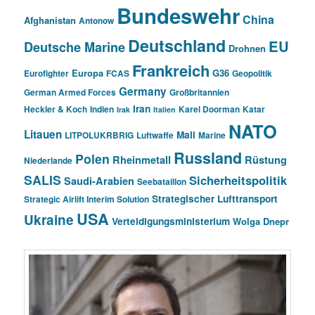
Bundeswehr
China
Afghanistan
Antonow
Deutschland
EU
Deutsche Marine
Drohnen
Frankreich
Europa
G36
Eurofighter
FCAS
Geopolitik
Germany
German Armed Forces
Großbritannien
Iran
Heckler & Koch
Indien
Karel Doorman
Katar
Irak
Italien
NATO
Litauen
Mali
LITPOLUKRBRIG
Luftwaffe
Marine
Russland
Polen
Rheinmetall
Rüstung
Niederlande
SALIS
Sicherheitspolitik
Saudi-Arabien
Seebataillon
Strategischer Lufttransport
Strategic Airlift Interim Solution
USA
Ukraine
Verteidigungsministerium
Wolga Dnepr