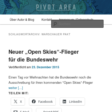
Zum
Zum
Hauptmenü
Sicherheitspolitik, Außenpolitik, Geopolitik
Über Autor & Blog
Kontakt
Impressum / Datenschutz
primären
sekundären
Such
Inhalt
Inhalt
springen
springen
pivotarea
SCHLAGWORTARCHIV:
WARSCHAUER PAKT
Neuer „Open Skies“-Flieger
für die Bundeswehr
Veröffentlicht am
23. Dezember 2015
Einen Tag vor Weihnachten hat die Bundeswehr noch die
Ausschreibung für ihren kommenden "Open Skies"-Flieger
weiter [...]
TEILEN MIT:
X
Facebook
LinkedIn