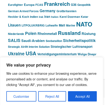
Frankreich
Europa
G36
Eurofighter
FCAS
Geopolitik
Germany
German Armed Forces
Großbritannien
Iran
Heckler & Koch
Indien
Karel Doorman
Katar
Irak
Italien
NATO
Litauen
Mali
LITPOLUKRBRIG
Luftwaffe
Marine
Russland
Polen
Rheinmetall
Rüstung
Niederlande
SALIS
Sicherheitspolitik
Saudi-Arabien
Seebataillon
Strategischer Lufttransport
Strategic Airlift Interim Solution
USA
Ukraine
Verteidigungsministerium
Wolga Dnepr
We value your privacy
© Pivot Area
We use cookies to enhance your browsing experience, serve
personalised ads or content, and analyse our traffic. By
clicking "Accept All", you consent to our use of cookies.
Stolz präsentiert von WordPress
Customise
Reject All
Accept All