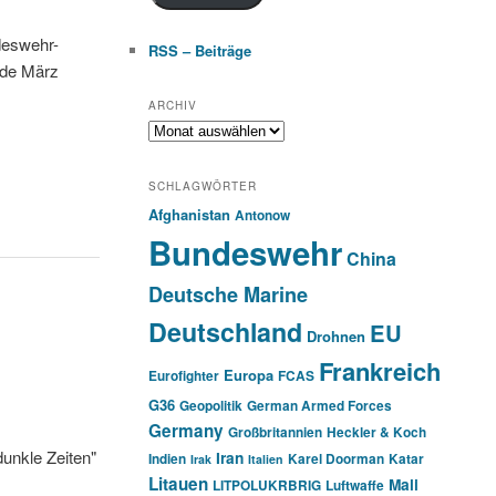
deswehr-
RSS – Beiträge
nde März
ARCHIV
Archiv
SCHLAGWÖRTER
Afghanistan
Antonow
Bundeswehr
China
Deutsche Marine
Deutschland
EU
Drohnen
Frankreich
Europa
Eurofighter
FCAS
G36
Geopolitik
German Armed Forces
Germany
Großbritannien
Heckler & Koch
dunkle Zeiten"
Iran
Indien
Karel Doorman
Katar
Irak
Italien
Litauen
Mali
LITPOLUKRBRIG
Luftwaffe