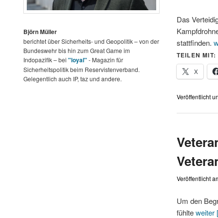
Das Verteidi
Kampfdrohnen
Björn Müller
berichtet über Sicherheits- und Geopolitik – von der
stattfinden.
w
Bundeswehr bis hin zum Great Game im
TEILEN MIT:
Indopazifik – bei
"loyal"
- Magazin für
Sicherheitspolitik beim Reservistenverband.
X
Gelegentlich auch IP, taz und andere.
Veröffentlicht u
Vetera
Vetera
Veröffentlicht 
Um den Begrif
fühlte
weiter [