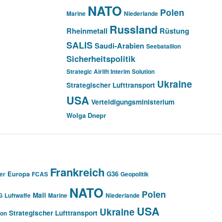
NATO
Polen
Marine
Niederlande
Russland
Rheinmetall
Rüstung
SALIS
Saudi-Arabien
Seebataillon
Sicherheitspolitik
Strategic Airlift Interim Solution
Ukraine
Strategischer Lufttransport
USA
Verteidigungsministerium
Wolga Dnepr
Frankreich
Europa
G36
er
FCAS
Geopolitik
NATO
Polen
Mali
G
Luftwaffe
Marine
Niederlande
USA
Ukraine
Strategischer Lufttransport
ion