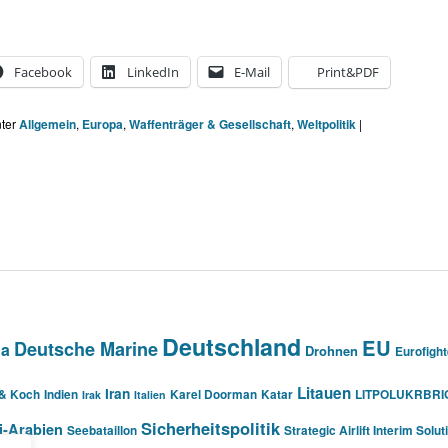
Facebook
LinkedIn
E-Mail
Print&PDF
nter
Allgemein
,
Europa
,
Waffenträger & Gesellschaft
,
Weltpolitik
|
Deutschland
EU
Deutsche Marine
na
Drohnen
Eurofight
Litauen
Iran
 & Koch
Indien
Karel Doorman
Katar
LITPOLUKRBRI
Irak
Italien
Sicherheitspolitik
i-Arabien
Seebataillon
Strategic Airlift Interim Solut