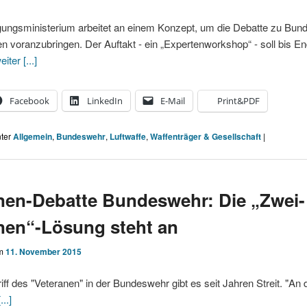
gungsministerium arbeitet an einem Konzept, um die Debatte zu Bun
 voranzubringen. Der Auftakt - ein „Expertenworkshop“ - soll bis E
eiter [...]
Facebook
LinkedIn
E-Mail
Print&PDF
nter
Allgemein
,
Bundeswehr
,
Luftwaffe
,
Waffenträger & Gesellschaft
|
nen-Debatte Bundeswehr: Die „Zwei-
nen“-Lösung steht an
am
11. November 2015
f des "Veteranen" in der Bundeswehr gibt es seit Jahren Streit. "An 
...]