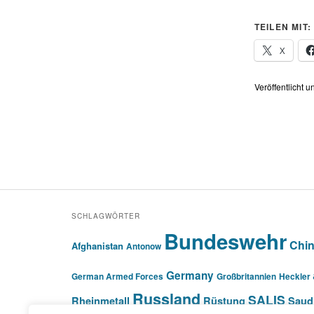
TEILEN MIT:
X
Veröffentlicht u
SCHLAGWÖRTER
Bundeswehr
Chi
Afghanistan
Antonow
Germany
German Armed Forces
Großbritannien
Heckler
Russland
SALIS
Rheinmetall
Rüstung
Saud