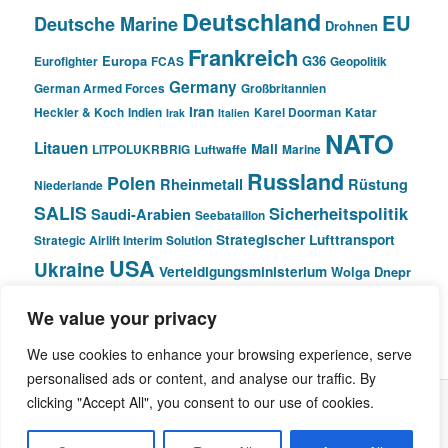
Deutschland
EU
Deutsche Marine
Drohnen
Frankreich
Europa
G36
Eurofighter
FCAS
Geopolitik
Germany
German Armed Forces
Großbritannien
Iran
Heckler & Koch
Indien
Karel Doorman
Katar
Irak
Italien
NATO
Litauen
Mali
LITPOLUKRBRIG
Luftwaffe
Marine
Russland
Polen
Rheinmetall
Rüstung
Niederlande
SALIS
Sicherheitspolitik
Saudi-Arabien
Seebataillon
Strategischer Lufttransport
Strategic Airlift Interim Solution
USA
Ukraine
Verteidigungsministerium
Wolga Dnepr
We value your privacy
© Pivot Area
We use cookies to enhance your browsing experience, serve
personalised ads or content, and analyse our traffic. By
clicking "Accept All", you consent to our use of cookies.
Stolz präsentiert von WordPress