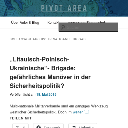
Zum
Zum
Hauptmenü
Sicherheitspolitik, Außenpolitik, Geopolitik
Über Autor & Blog
Kontakt
Impressum / Datenschutz
primären
sekundären
Such
Inhalt
Inhalt
springen
springen
pivotarea
SCHLAGWORTARCHIV:
TRINATIOANLE BRIGADE
„Litauisch-Polnisch-
Ukrainische“- Brigade:
gefährliches Manöver in der
Sicherheitspolitik?
Veröffentlicht am
18. Mai 2015
Multi-nationale Militärverbände sind ein gängiges Werkzeug
westlicher Sicherheitspolitik. Doch im
weiter [...]
TEILEN MIT:
X
Facebook
LinkedIn