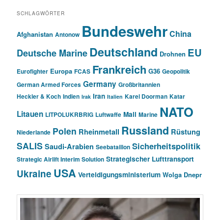
SCHLAGWÖRTER
Bundeswehr
China
Afghanistan
Antonow
Deutschland
EU
Deutsche Marine
Drohnen
Frankreich
Europa
G36
Eurofighter
FCAS
Geopolitik
Germany
German Armed Forces
Großbritannien
Iran
Heckler & Koch
Indien
Karel Doorman
Katar
Irak
Italien
NATO
Litauen
Mali
LITPOLUKRBRIG
Luftwaffe
Marine
Russland
Polen
Rheinmetall
Rüstung
Niederlande
SALIS
Sicherheitspolitik
Saudi-Arabien
Seebataillon
Strategischer Lufttransport
Strategic Airlift Interim Solution
USA
Ukraine
Verteidigungsministerium
Wolga Dnepr