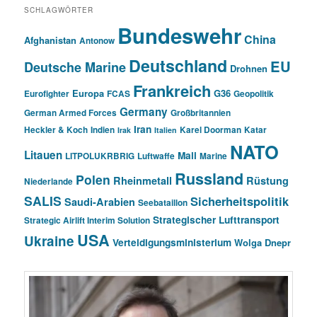
SCHLAGWÖRTER
Bundeswehr
China
Afghanistan
Antonow
Deutschland
EU
Deutsche Marine
Drohnen
Frankreich
Europa
G36
Eurofighter
FCAS
Geopolitik
Germany
German Armed Forces
Großbritannien
Iran
Heckler & Koch
Indien
Karel Doorman
Katar
Irak
Italien
NATO
Litauen
Mali
LITPOLUKRBRIG
Luftwaffe
Marine
Russland
Polen
Rheinmetall
Rüstung
Niederlande
SALIS
Sicherheitspolitik
Saudi-Arabien
Seebataillon
Strategischer Lufttransport
Strategic Airlift Interim Solution
USA
Ukraine
Verteidigungsministerium
Wolga Dnepr