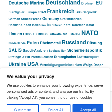
Deutschland
EU
Deutsche Marine
Drohnen
Frankreich
Europa
G36
Eurofighter
FCAS
Geopolitik
Germany
German Armed Forces
Großbritannien
Iran
Heckler & Koch
Indien
Karel Doorman
Katar
Irak
Italien
NATO
Litauen
Mali
LITPOLUKRBRIG
Luftwaffe
Marine
Russland
Polen
Rheinmetall
Rüstung
Niederlande
SALIS
Sicherheitspolitik
Saudi-Arabien
Seebataillon
Strategischer Lufttransport
Strategic Airlift Interim Solution
USA
Ukraine
Verteidigungsministerium
Wolga Dnepr
We value your privacy
© Pivot Area
We use cookies to enhance your browsing experience, serve
personalised ads or content, and analyse our traffic. By
clicking "Accept All", you consent to our use of cookies.
Stolz präsentiert von WordPress
Customise
Reject All
Accept All