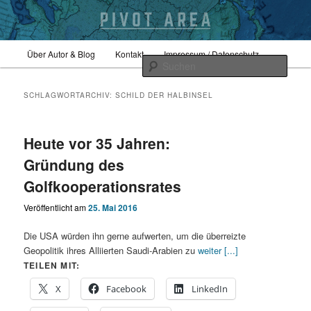
Zum
Zum
Hauptmenü
Sicherheitspolitik, Außenpolitik, Geopolitik
Über Autor & Blog
Kontakt
Impressum / Datenschutz
primären
sekundären
Such
Inhalt
Inhalt
springen
springen
pivotarea
SCHLAGWORTARCHIV:
SCHILD DER HALBINSEL
Heute vor 35 Jahren:
Gründung des
Golfkooperationsrates
Veröffentlicht am
25. Mai 2016
Die USA würden ihn gerne aufwerten, um die überreizte
Geopolitik ihres Alliierten Saudi-Arabien zu
weiter [...]
TEILEN MIT:
X
Facebook
LinkedIn