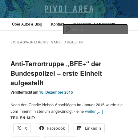
Zum
Zum
Hauptmenü
Sicherheitspolitik, Außenpolitik, Geopolitik
Über Autor & Blog
Kontakt
Impressum / Datenschutz
primären
sekundären
Such
Inhalt
Inhalt
springen
springen
pivotarea
SCHLAGWORTARCHIV:
SANKT AUGUSTIN
Anti-Terrortruppe „BFE+“ der
Bundespolizei – erste Einheit
aufgestellt
Veröffentlicht am
16. Dezember 2015
Nach den Charlie Hebdo Anschlägen im Januar 2015 wurde sie
vom Innenministerium angekündigt - eine
weiter [...]
TEILEN MIT:
X
Facebook
LinkedIn