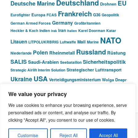
Deutschland
EU
Deutsche Marine
Drohnen
Frankreich
Europa
G36
Eurofighter
FCAS
Geopolitik
Germany
German Armed Forces
Großbritannien
Iran
Heckler & Koch
Indien
Karel Doorman
Katar
Irak
Italien
NATO
Litauen
Mali
LITPOLUKRBRIG
Luftwaffe
Marine
Russland
Polen
Rheinmetall
Rüstung
Niederlande
SALIS
Sicherheitspolitik
Saudi-Arabien
Seebataillon
Strategischer Lufttransport
Strategic Airlift Interim Solution
USA
Ukraine
Verteidigungsministerium
Wolga Dnepr
We value your privacy
© Pivot Area
We use cookies to enhance your browsing experience, serve
personalised ads or content, and analyse our traffic. By
clicking "Accept All", you consent to our use of cookies.
Stolz präsentiert von WordPress
Customise
Reject All
Accept All