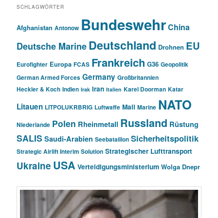
SCHLAGWÖRTER
Bundeswehr
China
Afghanistan
Antonow
Deutschland
EU
Deutsche Marine
Drohnen
Frankreich
Europa
G36
Eurofighter
FCAS
Geopolitik
Germany
German Armed Forces
Großbritannien
Iran
Heckler & Koch
Indien
Karel Doorman
Katar
Irak
Italien
NATO
Litauen
Mali
LITPOLUKRBRIG
Luftwaffe
Marine
Russland
Polen
Rheinmetall
Rüstung
Niederlande
SALIS
Sicherheitspolitik
Saudi-Arabien
Seebataillon
Strategischer Lufttransport
Strategic Airlift Interim Solution
USA
Ukraine
Verteidigungsministerium
Wolga Dnepr