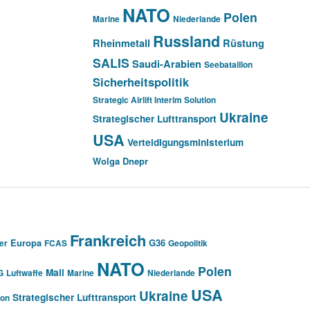
NATO
Polen
Marine
Niederlande
Russland
Rheinmetall
Rüstung
SALIS
Saudi-Arabien
Seebataillon
Sicherheitspolitik
Strategic Airlift Interim Solution
Ukraine
Strategischer Lufttransport
USA
Verteidigungsministerium
Wolga Dnepr
Frankreich
Europa
G36
er
FCAS
Geopolitik
NATO
Polen
Mali
G
Luftwaffe
Marine
Niederlande
USA
Ukraine
Strategischer Lufttransport
ion