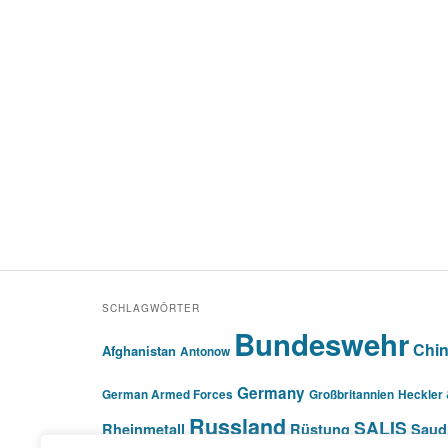
SCHLAGWÖRTER
Bundeswehr
Chi
Afghanistan
Antonow
Germany
German Armed Forces
Großbritannien
Heckler
Russland
SALIS
Rheinmetall
Rüstung
Saud