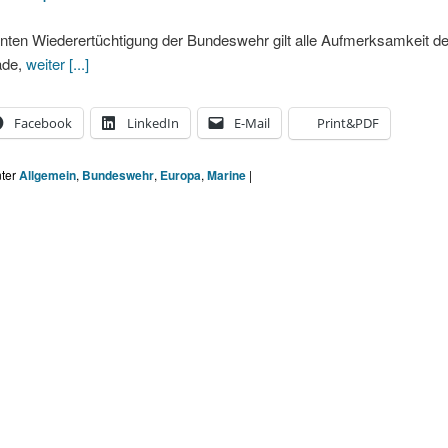
anten Wiederertüchtigung der Bundeswehr gilt alle Aufmerksamkeit d
ade,
weiter [...]
Facebook
LinkedIn
E-Mail
Print&PDF
nter
Allgemein
,
Bundeswehr
,
Europa
,
Marine
|