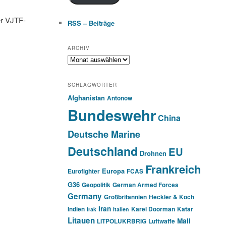
er VJTF-
RSS – Beiträge
ARCHIV
Archiv
SCHLAGWÖRTER
Afghanistan
Antonow
Bundeswehr
China
Deutsche Marine
Deutschland
EU
Drohnen
Frankreich
Europa
Eurofighter
FCAS
G36
Geopolitik
German Armed Forces
Germany
Großbritannien
Heckler & Koch
Iran
Indien
Karel Doorman
Katar
Irak
Italien
Litauen
Mali
LITPOLUKRBRIG
Luftwaffe