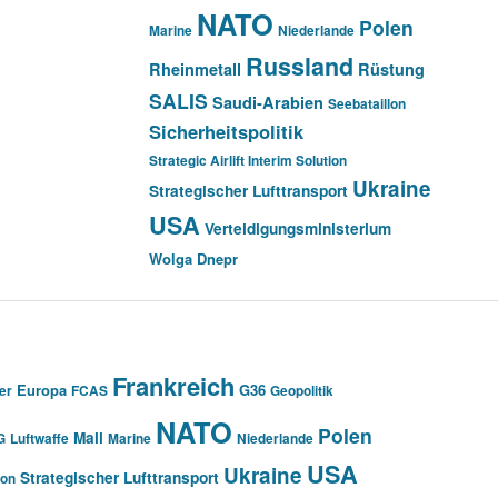
NATO
Polen
Marine
Niederlande
Russland
Rheinmetall
Rüstung
SALIS
Saudi-Arabien
Seebataillon
Sicherheitspolitik
Strategic Airlift Interim Solution
Ukraine
Strategischer Lufttransport
USA
Verteidigungsministerium
Wolga Dnepr
Frankreich
Europa
G36
er
FCAS
Geopolitik
NATO
Polen
Mali
G
Luftwaffe
Marine
Niederlande
USA
Ukraine
Strategischer Lufttransport
ion