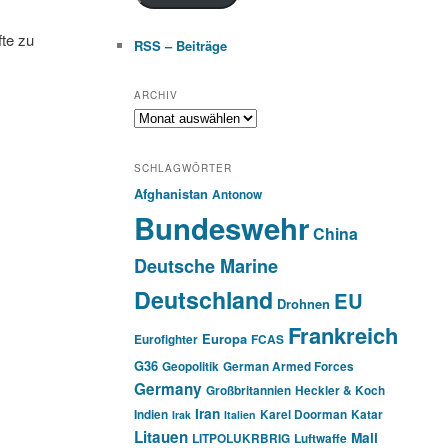
fte zu
RSS – Beiträge
ARCHIV
Archiv
SCHLAGWÖRTER
Afghanistan
Antonow
Bundeswehr
China
Deutsche Marine
Deutschland
EU
Drohnen
Frankreich
Europa
Eurofighter
FCAS
G36
Geopolitik
German Armed Forces
Germany
Großbritannien
Heckler & Koch
Iran
Indien
Karel Doorman
Katar
Irak
Italien
Litauen
Mali
LITPOLUKRBRIG
Luftwaffe