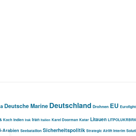
Deutschland
EU
Deutsche Marine
na
Drohnen
Eurofight
Litauen
Iran
 & Koch
Indien
Karel Doorman
Katar
LITPOLUKRBRI
Irak
Italien
Sicherheitspolitik
i-Arabien
Seebataillon
Strategic Airlift Interim Solut