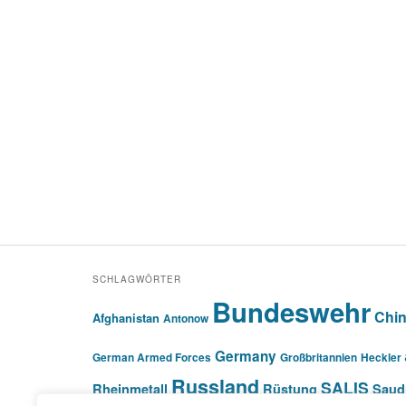
SCHLAGWÖRTER
Bundeswehr
Chi
Afghanistan
Antonow
Germany
German Armed Forces
Großbritannien
Heckler
Russland
SALIS
Rheinmetall
Rüstung
Saud