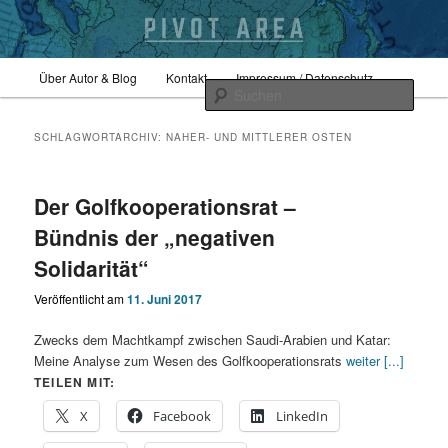
Zum
Zum
Hauptmenü
Sicherheitspolitik, Außenpolitik, Geopolitik
Über Autor & Blog
Kontakt
Impressum / Datenschutz
primären
sekundären
Such
Inhalt
Inhalt
springen
springen
pivotarea
SCHLAGWORTARCHIV:
NAHER- UND MITTLERER OSTEN
Der Golfkooperationsrat –
Bündnis der „negativen
Solidarität“
Veröffentlicht am
11. Juni 2017
Zwecks dem Machtkampf zwischen Saudi-Arabien und Katar:
Meine Analyse zum Wesen des Golfkooperationsrats
weiter [...]
TEILEN MIT:
X
Facebook
LinkedIn