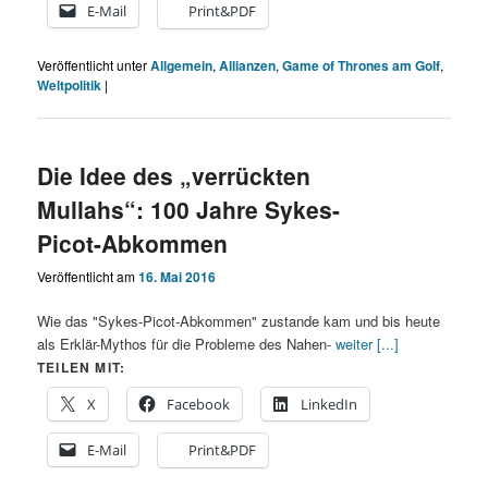
E-Mail
Print&PDF
Veröffentlicht unter
Allgemein
,
Allianzen
,
Game of Thrones am Golf
,
Weltpolitik
|
Die Idee des „verrückten
Mullahs“: 100 Jahre Sykes-
Picot-Abkommen
Veröffentlicht am
16. Mai 2016
Wie das "Sykes-Picot-Abkommen" zustande kam und bis heute
als Erklär-Mythos für die Probleme des Nahen-
weiter [...]
TEILEN MIT:
X
Facebook
LinkedIn
E-Mail
Print&PDF