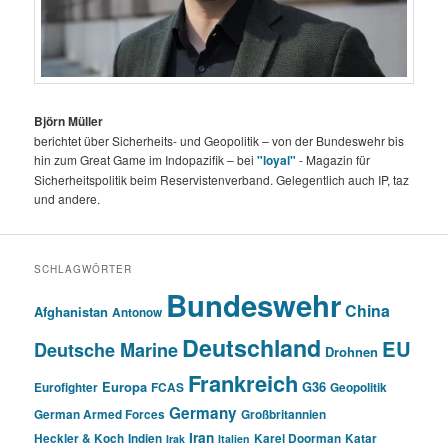
Björn Müller
berichtet über Sicherheits- und Geopolitik – von der Bundeswehr bis
hin zum Great Game im Indopazifik – bei
"loyal"
- Magazin für
Sicherheitspolitik beim Reservistenverband. Gelegentlich auch IP, taz
und andere.
SCHLAGWÖRTER
Bundeswehr
China
Afghanistan
Antonow
Deutschland
EU
Deutsche Marine
Drohnen
Frankreich
Europa
G36
Eurofighter
FCAS
Geopolitik
Germany
German Armed Forces
Großbritannien
Iran
Heckler & Koch
Indien
Karel Doorman
Katar
Irak
Italien