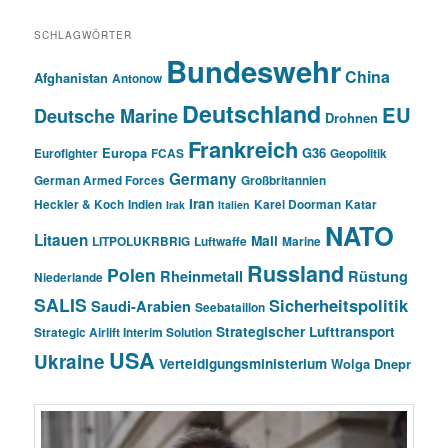
SCHLAGWÖRTER
Bundeswehr
China
Afghanistan
Antonow
Deutschland
EU
Deutsche Marine
Drohnen
Frankreich
Europa
G36
Eurofighter
FCAS
Geopolitik
Germany
German Armed Forces
Großbritannien
Iran
Heckler & Koch
Indien
Karel Doorman
Katar
Irak
Italien
NATO
Litauen
Mali
LITPOLUKRBRIG
Luftwaffe
Marine
Russland
Polen
Rheinmetall
Rüstung
Niederlande
SALIS
Sicherheitspolitik
Saudi-Arabien
Seebataillon
Strategischer Lufttransport
Strategic Airlift Interim Solution
USA
Ukraine
Verteidigungsministerium
Wolga Dnepr