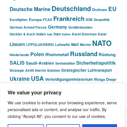
Deutschland
EU
Deutsche Marine
Drohnen
Frankreich
Europa
G36
Eurofighter
FCAS
Geopolitik
Germany
German Armed Forces
Großbritannien
Iran
Heckler & Koch
Indien
Karel Doorman
Katar
Irak
Italien
NATO
Litauen
Mali
LITPOLUKRBRIG
Luftwaffe
Marine
Russland
Polen
Rheinmetall
Rüstung
Niederlande
SALIS
Sicherheitspolitik
Saudi-Arabien
Seebataillon
Strategischer Lufttransport
Strategic Airlift Interim Solution
USA
Ukraine
Verteidigungsministerium
Wolga Dnepr
We value your privacy
© Pivot Area
We use cookies to enhance your browsing experience, serve
personalised ads or content, and analyse our traffic. By
clicking "Accept All", you consent to our use of cookies.
Stolz präsentiert von WordPress