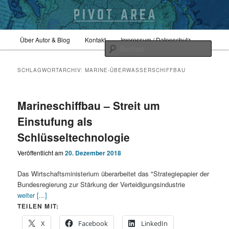
Zum
Zum
Hauptmenü
Sicherheitspolitik, Außenpolitik, Geopolitik
Über Autor & Blog
Kontakt
Impressum / Datenschutz
primären
sekundären
Such
Inhalt
Inhalt
springen
springen
pivotarea
SCHLAGWORTARCHIV:
MARINE-ÜBERWASSERSCHIFFBAU
Marineschiffbau – Streit um
Einstufung als
Schlüsseltechnologie
Veröffentlicht am
20. Dezember 2018
Das Wirtschaftsministerium überarbeitet das "Strategiepapier der
Bundesregierung zur Stärkung der Verteidigungsindustrie
weiter [...]
TEILEN MIT:
X
Facebook
LinkedIn