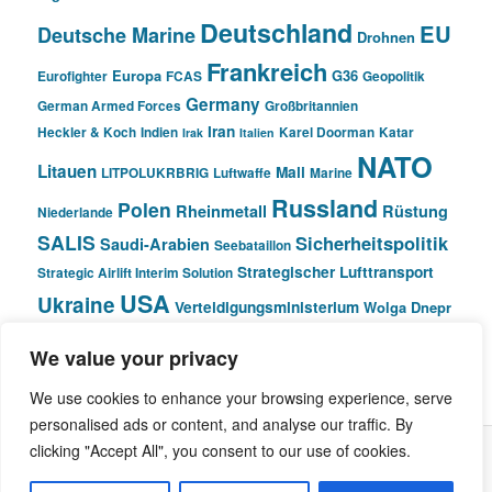
Deutschland
EU
Deutsche Marine
Drohnen
Frankreich
Europa
G36
Eurofighter
FCAS
Geopolitik
Germany
German Armed Forces
Großbritannien
Iran
Heckler & Koch
Indien
Karel Doorman
Katar
Irak
Italien
NATO
Litauen
Mali
LITPOLUKRBRIG
Luftwaffe
Marine
Russland
Polen
Rheinmetall
Rüstung
Niederlande
SALIS
Sicherheitspolitik
Saudi-Arabien
Seebataillon
Strategischer Lufttransport
Strategic Airlift Interim Solution
USA
Ukraine
Verteidigungsministerium
Wolga Dnepr
We value your privacy
© Pivot Area
We use cookies to enhance your browsing experience, serve
personalised ads or content, and analyse our traffic. By
clicking "Accept All", you consent to our use of cookies.
Stolz präsentiert von WordPress