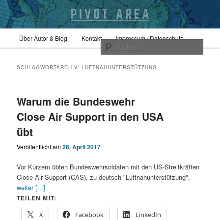
Zum
Zum
Hauptmenü
Sicherheitspolitik, Außenpolitik, Geopolitik
Über Autor & Blog
Kontakt
Impressum / Datenschutz
primären
sekundären
Such
Inhalt
Inhalt
springen
springen
pivotarea
SCHLAGWORTARCHIV:
LUFTNAHUNTERSTÜTZUNG
Warum die Bundeswehr
Close Air Support in den USA
übt
Veröffentlicht am
26. April 2017
Vor Kurzem übten Bundeswehrsoldaten mit den US-Streitkräften
Close Air Support (CAS), zu deutsch "Luftnahunterstützung",
weiter [...]
TEILEN MIT:
X
Facebook
LinkedIn