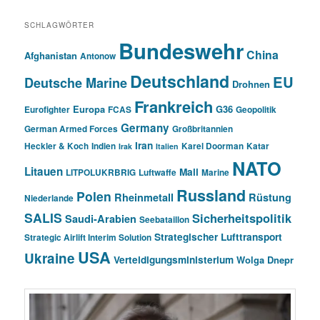
SCHLAGWÖRTER
Bundeswehr
China
Afghanistan
Antonow
Deutschland
EU
Deutsche Marine
Drohnen
Frankreich
Europa
G36
Eurofighter
FCAS
Geopolitik
Germany
German Armed Forces
Großbritannien
Iran
Heckler & Koch
Indien
Karel Doorman
Katar
Irak
Italien
NATO
Litauen
Mali
LITPOLUKRBRIG
Luftwaffe
Marine
Russland
Polen
Rheinmetall
Rüstung
Niederlande
SALIS
Sicherheitspolitik
Saudi-Arabien
Seebataillon
Strategischer Lufttransport
Strategic Airlift Interim Solution
USA
Ukraine
Verteidigungsministerium
Wolga Dnepr