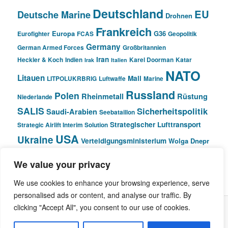
Deutschland
EU
Deutsche Marine
Drohnen
Frankreich
Europa
G36
Eurofighter
FCAS
Geopolitik
Germany
German Armed Forces
Großbritannien
Iran
Heckler & Koch
Indien
Karel Doorman
Katar
Irak
Italien
NATO
Litauen
Mali
LITPOLUKRBRIG
Luftwaffe
Marine
Russland
Polen
Rheinmetall
Rüstung
Niederlande
SALIS
Sicherheitspolitik
Saudi-Arabien
Seebataillon
Strategischer Lufttransport
Strategic Airlift Interim Solution
USA
Ukraine
Verteidigungsministerium
Wolga Dnepr
We value your privacy
© Pivot Area
We use cookies to enhance your browsing experience, serve
personalised ads or content, and analyse our traffic. By
clicking "Accept All", you consent to our use of cookies.
Stolz präsentiert von WordPress