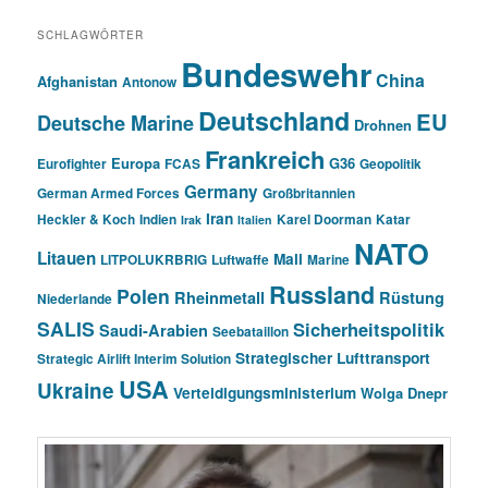
SCHLAGWÖRTER
Bundeswehr
China
Afghanistan
Antonow
Deutschland
EU
Deutsche Marine
Drohnen
Frankreich
Europa
G36
Eurofighter
FCAS
Geopolitik
Germany
German Armed Forces
Großbritannien
Iran
Heckler & Koch
Indien
Karel Doorman
Katar
Irak
Italien
NATO
Litauen
Mali
LITPOLUKRBRIG
Luftwaffe
Marine
Russland
Polen
Rheinmetall
Rüstung
Niederlande
SALIS
Sicherheitspolitik
Saudi-Arabien
Seebataillon
Strategischer Lufttransport
Strategic Airlift Interim Solution
USA
Ukraine
Verteidigungsministerium
Wolga Dnepr