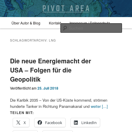
Zum
Zum
Hauptmenü
Sicherheitspolitik, Außenpolitik, Geopolitik
Über Autor & Blog
Kontakt
Impressum / Datenschutz
primären
sekundären
Such
Inhalt
Inhalt
springen
springen
pivotarea
SCHLAGWORTARCHIV:
LNG
Die neue Energiemacht der
USA – Folgen für die
Geopolitik
Veröffentlicht am
25. Juli 2018
Die Karibik 2035 – Von der US-Küste kommend, strömen
hunderte Tanker in Richtung Panamakanal und
weiter [...]
TEILEN MIT:
X
Facebook
LinkedIn