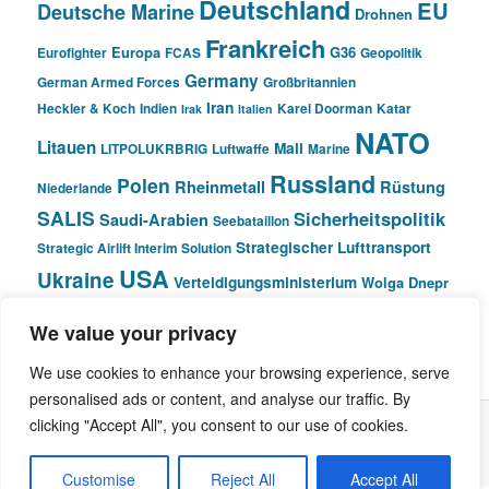
Deutschland
EU
Deutsche Marine
Drohnen
Frankreich
Europa
G36
Eurofighter
FCAS
Geopolitik
Germany
German Armed Forces
Großbritannien
Iran
Heckler & Koch
Indien
Karel Doorman
Katar
Irak
Italien
NATO
Litauen
Mali
LITPOLUKRBRIG
Luftwaffe
Marine
Russland
Polen
Rheinmetall
Rüstung
Niederlande
SALIS
Sicherheitspolitik
Saudi-Arabien
Seebataillon
Strategischer Lufttransport
Strategic Airlift Interim Solution
USA
Ukraine
Verteidigungsministerium
Wolga Dnepr
We value your privacy
© Pivot Area
We use cookies to enhance your browsing experience, serve
personalised ads or content, and analyse our traffic. By
clicking "Accept All", you consent to our use of cookies.
Stolz präsentiert von WordPress
Customise
Reject All
Accept All