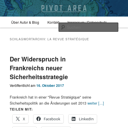
Zum
Zum
Hauptmenü
Sicherheitspolitik, Außenpolitik, Geopolitik
Über Autor & Blog
Kontakt
Impressum / Datenschutz
primären
sekundären
Such
Inhalt
Inhalt
springen
springen
pivotarea
SCHLAGWORTARCHIV:
LA REVUE STRATÉGIQUE
Der Widerspruch in
Frankreichs neuer
Sicherheitsstrategie
Veröffentlicht am
16. Oktober 2017
Frankreich hat in einer "Revue Stratégique" seine
Sicherheitspolitik an die Änderungen seit 2013
weiter [...]
TEILEN MIT:
X
Facebook
LinkedIn