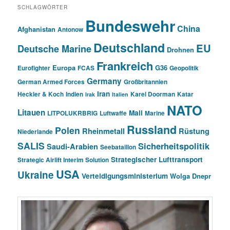
SCHLAGWÖRTER
Bundeswehr
China
Afghanistan
Antonow
Deutschland
EU
Deutsche Marine
Drohnen
Frankreich
Europa
G36
Eurofighter
FCAS
Geopolitik
Germany
German Armed Forces
Großbritannien
Iran
Heckler & Koch
Indien
Karel Doorman
Katar
Irak
Italien
NATO
Litauen
Mali
LITPOLUKRBRIG
Luftwaffe
Marine
Russland
Polen
Rheinmetall
Rüstung
Niederlande
SALIS
Sicherheitspolitik
Saudi-Arabien
Seebataillon
Strategischer Lufttransport
Strategic Airlift Interim Solution
USA
Ukraine
Verteidigungsministerium
Wolga Dnepr