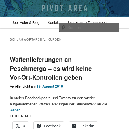
Zum
Zum
Hauptmenü
Sicherheitspolitik, Außenpolitik, Geopolitik
Über Autor & Blog
Kontakt
Impressum / Datenschutz
primären
sekundären
Such
Inhalt
Inhalt
springen
springen
pivotarea
SCHLAGWORTARCHIV:
KURDEN
Waffenlieferungen an
Peschmerga – es wird keine
Vor-Ort-Kontrollen geben
Veröffentlicht am
19. August 2016
In vielen Facebookposts und Tweets zu den wieder
aufgenommenen Waffenlieferungen der Bundeswehr an die
weiter [...]
TEILEN MIT:
X
Facebook
LinkedIn