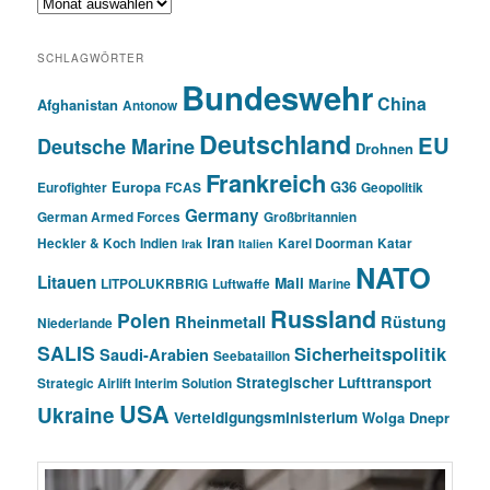
Archiv
SCHLAGWÖRTER
Bundeswehr
China
Afghanistan
Antonow
Deutschland
EU
Deutsche Marine
Drohnen
Frankreich
Europa
G36
Eurofighter
FCAS
Geopolitik
Germany
German Armed Forces
Großbritannien
Iran
Heckler & Koch
Indien
Karel Doorman
Katar
Irak
Italien
NATO
Litauen
Mali
LITPOLUKRBRIG
Luftwaffe
Marine
Russland
Polen
Rheinmetall
Rüstung
Niederlande
SALIS
Sicherheitspolitik
Saudi-Arabien
Seebataillon
Strategischer Lufttransport
Strategic Airlift Interim Solution
USA
Ukraine
Verteidigungsministerium
Wolga Dnepr