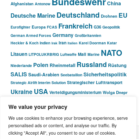
Bundeswehr
China
Afghanistan
Antonow
Deutschland
EU
Deutsche Marine
Drohnen
Frankreich
Europa
G36
Eurofighter
FCAS
Geopolitik
Germany
German Armed Forces
Großbritannien
Iran
Heckler & Koch
Indien
Karel Doorman
Katar
Irak
Italien
NATO
Litauen
Mali
LITPOLUKRBRIG
Luftwaffe
Marine
Russland
Polen
Rheinmetall
Rüstung
Niederlande
SALIS
Sicherheitspolitik
Saudi-Arabien
Seebataillon
Strategischer Lufttransport
Strategic Airlift Interim Solution
USA
Ukraine
Verteidigungsministerium
Wolga Dnepr
We value your privacy
© Pivot Area
We use cookies to enhance your browsing experience, serve
personalised ads or content, and analyse our traffic. By
clicking "Accept All", you consent to our use of cookies.
Stolz präsentiert von WordPress