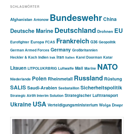
SCHLAGWÖRTER
Bundeswehr
China
Afghanistan
Antonow
Deutschland
EU
Deutsche Marine
Drohnen
Frankreich
Europa
G36
Eurofighter
FCAS
Geopolitik
Germany
German Armed Forces
Großbritannien
Iran
Heckler & Koch
Indien
Karel Doorman
Katar
Irak
Italien
NATO
Litauen
Mali
LITPOLUKRBRIG
Luftwaffe
Marine
Russland
Polen
Rheinmetall
Rüstung
Niederlande
SALIS
Sicherheitspolitik
Saudi-Arabien
Seebataillon
Strategischer Lufttransport
Strategic Airlift Interim Solution
USA
Ukraine
Verteidigungsministerium
Wolga Dnepr