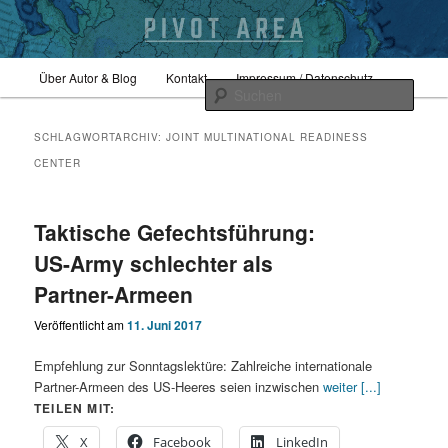
Zum
Zum
Hauptmenü
Sicherheitspolitik, Außenpolitik, Geopolitik
Über Autor & Blog
Kontakt
Impressum / Datenschutz
primären
sekundären
Such
Inhalt
Inhalt
springen
springen
pivotarea
SCHLAGWORTARCHIV:
JOINT MULTINATIONAL READINESS
CENTER
Taktische Gefechtsführung:
US-Army schlechter als
Partner-Armeen
Veröffentlicht am
11. Juni 2017
Empfehlung zur Sonntagslektüre: Zahlreiche internationale
Partner-Armeen des US-Heeres seien inzwischen
weiter [...]
TEILEN MIT:
X
Facebook
LinkedIn