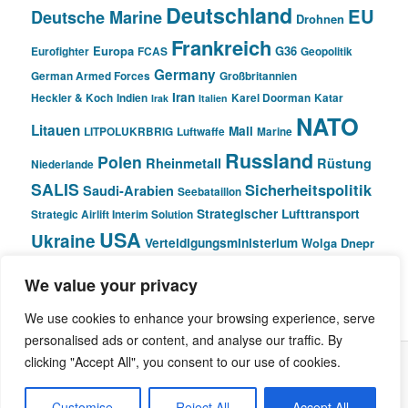
Deutschland
EU
Deutsche Marine
Drohnen
Frankreich
Europa
G36
Eurofighter
FCAS
Geopolitik
Germany
German Armed Forces
Großbritannien
Iran
Heckler & Koch
Indien
Karel Doorman
Katar
Irak
Italien
NATO
Litauen
Mali
LITPOLUKRBRIG
Luftwaffe
Marine
Russland
Polen
Rheinmetall
Rüstung
Niederlande
SALIS
Sicherheitspolitik
Saudi-Arabien
Seebataillon
Strategischer Lufttransport
Strategic Airlift Interim Solution
USA
Ukraine
Verteidigungsministerium
Wolga Dnepr
We value your privacy
© Pivot Area
We use cookies to enhance your browsing experience, serve
personalised ads or content, and analyse our traffic. By
clicking "Accept All", you consent to our use of cookies.
Stolz präsentiert von WordPress
Customise
Reject All
Accept All