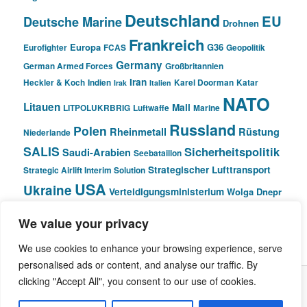
Deutschland
EU
Deutsche Marine
Drohnen
Frankreich
Europa
G36
Eurofighter
FCAS
Geopolitik
Germany
German Armed Forces
Großbritannien
Iran
Heckler & Koch
Indien
Karel Doorman
Katar
Irak
Italien
NATO
Litauen
Mali
LITPOLUKRBRIG
Luftwaffe
Marine
Russland
Polen
Rheinmetall
Rüstung
Niederlande
SALIS
Sicherheitspolitik
Saudi-Arabien
Seebataillon
Strategischer Lufttransport
Strategic Airlift Interim Solution
USA
Ukraine
Verteidigungsministerium
Wolga Dnepr
We value your privacy
© Pivot Area
We use cookies to enhance your browsing experience, serve
personalised ads or content, and analyse our traffic. By
clicking "Accept All", you consent to our use of cookies.
Stolz präsentiert von WordPress