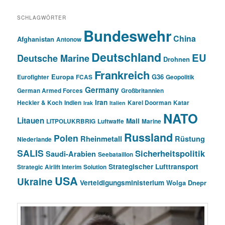
SCHLAGWÖRTER
Bundeswehr
China
Afghanistan
Antonow
Deutschland
EU
Deutsche Marine
Drohnen
Frankreich
Europa
G36
Eurofighter
FCAS
Geopolitik
Germany
German Armed Forces
Großbritannien
Iran
Heckler & Koch
Indien
Karel Doorman
Katar
Irak
Italien
NATO
Litauen
Mali
LITPOLUKRBRIG
Luftwaffe
Marine
Russland
Polen
Rheinmetall
Rüstung
Niederlande
SALIS
Sicherheitspolitik
Saudi-Arabien
Seebataillon
Strategischer Lufttransport
Strategic Airlift Interim Solution
USA
Ukraine
Verteidigungsministerium
Wolga Dnepr