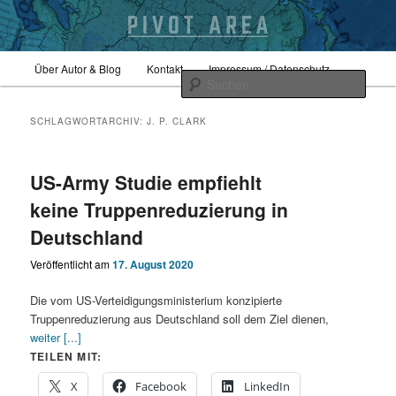
Zum
Zum
Hauptmenü
Sicherheitspolitik, Außenpolitik, Geopolitik
Über Autor & Blog
Kontakt
Impressum / Datenschutz
primären
sekundären
Such
Inhalt
Inhalt
springen
springen
pivotarea
SCHLAGWORTARCHIV:
J. P. CLARK
US-Army Studie empfiehlt
keine Truppenreduzierung in
Deutschland
Veröffentlicht am
17. August 2020
Die vom US-Verteidigungsministerium konzipierte
Truppenreduzierung aus Deutschland soll dem Ziel dienen,
weiter [...]
TEILEN MIT:
X
Facebook
LinkedIn