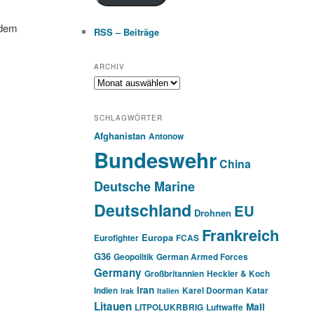
 dem
RSS – Beiträge
ARCHIV
Archiv
SCHLAGWÖRTER
Afghanistan
Antonow
Bundeswehr
China
Deutsche Marine
Deutschland
EU
Drohnen
Frankreich
Europa
Eurofighter
FCAS
G36
Geopolitik
German Armed Forces
Germany
Großbritannien
Heckler & Koch
Iran
Indien
Karel Doorman
Katar
Irak
Italien
Litauen
Mali
LITPOLUKRBRIG
Luftwaffe