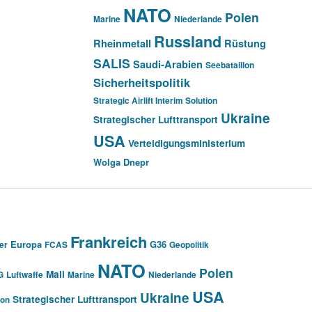
NATO
Polen
Marine
Niederlande
Russland
Rheinmetall
Rüstung
SALIS
Saudi-Arabien
Seebataillon
Sicherheitspolitik
Strategic Airlift Interim Solution
Ukraine
Strategischer Lufttransport
USA
Verteidigungsministerium
Wolga Dnepr
Frankreich
Europa
G36
er
FCAS
Geopolitik
NATO
Polen
Mali
G
Luftwaffe
Marine
Niederlande
USA
Ukraine
Strategischer Lufttransport
ion