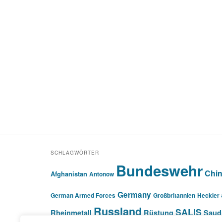
SCHLAGWÖRTER
Bundeswehr
Chi
Afghanistan
Antonow
Germany
German Armed Forces
Großbritannien
Heckler
Russland
SALIS
Rheinmetall
Rüstung
Saud