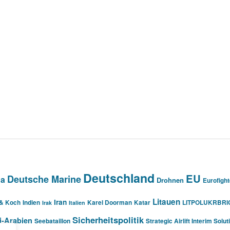
Deutschland
EU
Deutsche Marine
na
Drohnen
Eurofight
Litauen
Iran
 & Koch
Indien
Karel Doorman
Katar
LITPOLUKRBRI
Irak
Italien
Sicherheitspolitik
i-Arabien
Seebataillon
Strategic Airlift Interim Solut