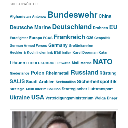
SCHLAGWÖRTER
Bundeswehr
China
Afghanistan
Antonow
Deutschland
EU
Deutsche Marine
Drohnen
Frankreich
Europa
G36
Eurofighter
FCAS
Geopolitik
Germany
German Armed Forces
Großbritannien
Iran
Heckler & Koch
Indien
Karel Doorman
Katar
Irak
Italien
NATO
Litauen
Mali
LITPOLUKRBRIG
Luftwaffe
Marine
Russland
Polen
Rheinmetall
Rüstung
Niederlande
SALIS
Sicherheitspolitik
Saudi-Arabien
Seebataillon
Strategischer Lufttransport
Strategic Airlift Interim Solution
USA
Ukraine
Verteidigungsministerium
Wolga Dnepr