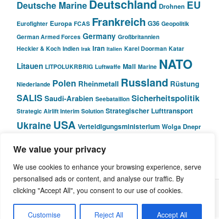
Deutschland
EU
Deutsche Marine
Drohnen
Frankreich
Europa
G36
Eurofighter
FCAS
Geopolitik
Germany
German Armed Forces
Großbritannien
Iran
Heckler & Koch
Indien
Karel Doorman
Katar
Irak
Italien
NATO
Litauen
Mali
LITPOLUKRBRIG
Luftwaffe
Marine
Russland
Polen
Rheinmetall
Rüstung
Niederlande
SALIS
Sicherheitspolitik
Saudi-Arabien
Seebataillon
Strategischer Lufttransport
Strategic Airlift Interim Solution
USA
Ukraine
Verteidigungsministerium
Wolga Dnepr
We value your privacy
© Pivot Area
We use cookies to enhance your browsing experience, serve
personalised ads or content, and analyse our traffic. By
clicking "Accept All", you consent to our use of cookies.
Stolz präsentiert von WordPress
Customise
Reject All
Accept All