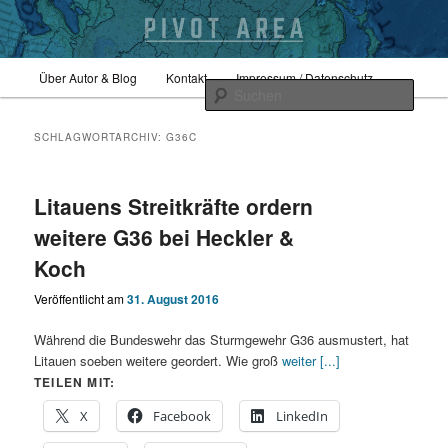
Zum
Zum
Hauptmenü
Sicherheitspolitik, Außenpolitik, Geopolitik
Über Autor & Blog
Kontakt
Impressum / Datenschutz
primären
sekundären
Such
Inhalt
Inhalt
springen
springen
pivotarea
SCHLAGWORTARCHIV:
G36C
Litauens Streitkräfte ordern
weitere G36 bei Heckler &
Koch
Veröffentlicht am
31. August 2016
Während die Bundeswehr das Sturmgewehr G36 ausmustert, hat
Litauen soeben weitere geordert. Wie groß
weiter [...]
TEILEN MIT:
X
Facebook
LinkedIn