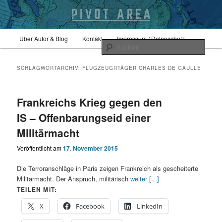
Zum
Zum
Hauptmenü
Sicherheitspolitik, Außenpolitik, Geopolitik
Über Autor & Blog
Kontakt
Impressum / Datenschutz
primären
sekundären
Such
Inhalt
Inhalt
springen
springen
pivotarea
SCHLAGWORTARCHIV:
FLUGZEUGRTÄGER CHARLES DE GAULLE
Frankreichs Krieg gegen den
IS – Offenbarungseid einer
Militärmacht
Veröffentlicht am
17. November 2015
Die Terroranschläge in Paris zeigen Frankreich als gescheiterte
Militärmacht. Der Anspruch, militärisch
weiter [...]
TEILEN MIT:
X
Facebook
LinkedIn