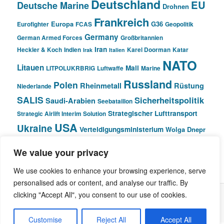
Deutschland
EU
Deutsche Marine
Drohnen
Frankreich
Europa
G36
Eurofighter
FCAS
Geopolitik
Germany
German Armed Forces
Großbritannien
Iran
Heckler & Koch
Indien
Karel Doorman
Katar
Irak
Italien
NATO
Litauen
Mali
LITPOLUKRBRIG
Luftwaffe
Marine
Russland
Polen
Rheinmetall
Rüstung
Niederlande
SALIS
Sicherheitspolitik
Saudi-Arabien
Seebataillon
Strategischer Lufttransport
Strategic Airlift Interim Solution
USA
Ukraine
Verteidigungsministerium
Wolga Dnepr
We value your privacy
© Pivot Area
We use cookies to enhance your browsing experience, serve
personalised ads or content, and analyse our traffic. By
clicking "Accept All", you consent to our use of cookies.
Stolz präsentiert von WordPress
Customise
Reject All
Accept All