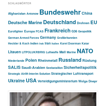
SCHLAGWÖRTER
Bundeswehr
China
Afghanistan
Antonow
Deutschland
EU
Deutsche Marine
Drohnen
Frankreich
Europa
G36
Eurofighter
FCAS
Geopolitik
Germany
German Armed Forces
Großbritannien
Iran
Heckler & Koch
Indien
Karel Doorman
Katar
Irak
Italien
NATO
Litauen
Mali
LITPOLUKRBRIG
Luftwaffe
Marine
Russland
Polen
Rheinmetall
Rüstung
Niederlande
SALIS
Sicherheitspolitik
Saudi-Arabien
Seebataillon
Strategischer Lufttransport
Strategic Airlift Interim Solution
USA
Ukraine
Verteidigungsministerium
Wolga Dnepr