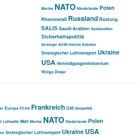
NATO
Polen
Marine
Niederlande
Russland
Rheinmetall
Rüstung
SALIS
Saudi-Arabien
Seebataillon
Sicherheitspolitik
Strategic Airlift Interim Solution
Ukraine
Strategischer Lufttransport
USA
Verteidigungsministerium
Wolga Dnepr
Frankreich
Europa
G36
er
FCAS
Geopolitik
NATO
Polen
Mali
G
Luftwaffe
Marine
Niederlande
USA
Ukraine
Strategischer Lufttransport
ion