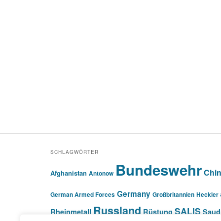
SCHLAGWÖRTER
Bundeswehr
Chi
Afghanistan
Antonow
Germany
German Armed Forces
Großbritannien
Heckler
Russland
SALIS
Rheinmetall
Rüstung
Saud