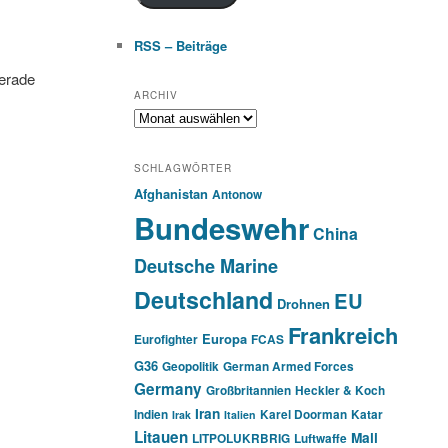
RSS – Beiträge
gerade
ARCHIV
Archiv
SCHLAGWÖRTER
Afghanistan
Antonow
Bundeswehr
China
Deutsche Marine
Deutschland
EU
Drohnen
Frankreich
Europa
Eurofighter
FCAS
G36
Geopolitik
German Armed Forces
Germany
Großbritannien
Heckler & Koch
Iran
Indien
Karel Doorman
Katar
Irak
Italien
Litauen
Mali
LITPOLUKRBRIG
Luftwaffe