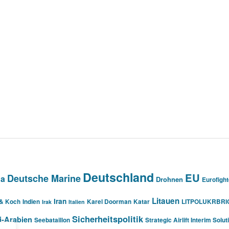
Deutschland
EU
Deutsche Marine
na
Drohnen
Eurofight
Litauen
Iran
 & Koch
Indien
Karel Doorman
Katar
LITPOLUKRBRI
Irak
Italien
Sicherheitspolitik
i-Arabien
Seebataillon
Strategic Airlift Interim Solut