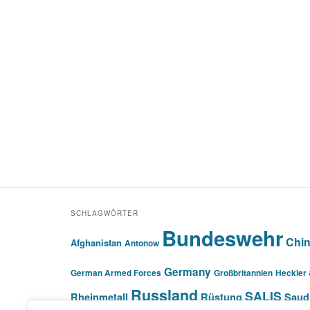
SCHLAGWÖRTER
Bundeswehr
Chi
Afghanistan
Antonow
Germany
German Armed Forces
Großbritannien
Heckler
Russland
SALIS
Rheinmetall
Rüstung
Saud