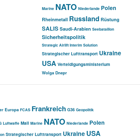
NATO
Polen
Marine
Niederlande
Russland
Rheinmetall
Rüstung
SALIS
Saudi-Arabien
Seebataillon
Sicherheitspolitik
Strategic Airlift Interim Solution
Ukraine
Strategischer Lufttransport
USA
Verteidigungsministerium
Wolga Dnepr
Frankreich
Europa
G36
er
FCAS
Geopolitik
NATO
Polen
Mali
G
Luftwaffe
Marine
Niederlande
USA
Ukraine
Strategischer Lufttransport
ion