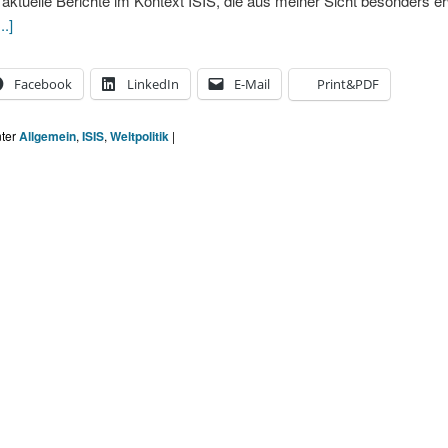
i aktuelle Berichte im Kontext ISIS, die aus meiner Sicht besonders 
..]
Facebook
LinkedIn
E-Mail
Print&PDF
nter
Allgemein
,
ISIS
,
Weltpolitik
|