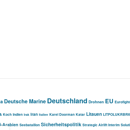
Deutschland
EU
Deutsche Marine
na
Drohnen
Eurofight
Litauen
Iran
 & Koch
Indien
Karel Doorman
Katar
LITPOLUKRBRI
Irak
Italien
Sicherheitspolitik
i-Arabien
Seebataillon
Strategic Airlift Interim Solut