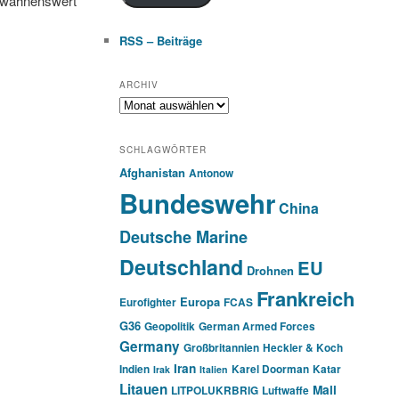
erwähnenswert
RSS – Beiträge
ARCHIV
Archiv
SCHLAGWÖRTER
Afghanistan
Antonow
Bundeswehr
China
Deutsche Marine
Deutschland
EU
Drohnen
Frankreich
Europa
Eurofighter
FCAS
G36
Geopolitik
German Armed Forces
Germany
Großbritannien
Heckler & Koch
Iran
Indien
Karel Doorman
Katar
Irak
Italien
Litauen
Mali
LITPOLUKRBRIG
Luftwaffe