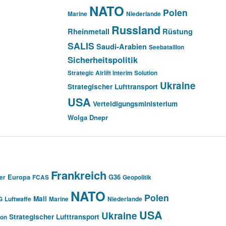
NATO
Polen
Marine
Niederlande
Russland
Rheinmetall
Rüstung
SALIS
Saudi-Arabien
Seebataillon
Sicherheitspolitik
Strategic Airlift Interim Solution
Ukraine
Strategischer Lufttransport
USA
Verteidigungsministerium
Wolga Dnepr
Frankreich
Europa
G36
er
FCAS
Geopolitik
NATO
Polen
Mali
G
Luftwaffe
Marine
Niederlande
USA
Ukraine
Strategischer Lufttransport
ion