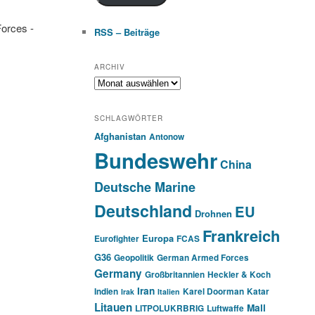
Forces -
RSS – Beiträge
ARCHIV
Archiv
SCHLAGWÖRTER
Afghanistan
Antonow
Bundeswehr
China
Deutsche Marine
Deutschland
EU
Drohnen
Frankreich
Europa
Eurofighter
FCAS
G36
Geopolitik
German Armed Forces
Germany
Großbritannien
Heckler & Koch
Iran
Indien
Karel Doorman
Katar
Irak
Italien
Litauen
Mali
LITPOLUKRBRIG
Luftwaffe