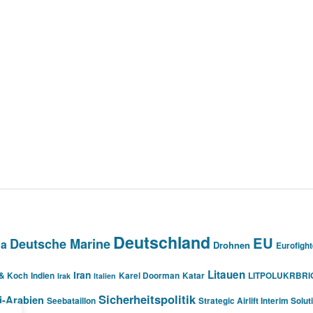
Deutschland
EU
Deutsche Marine
na
Drohnen
Eurofight
Litauen
Iran
 & Koch
Indien
Karel Doorman
Katar
LITPOLUKRBRI
Irak
Italien
Sicherheitspolitik
i-Arabien
Seebataillon
Strategic Airlift Interim Solut