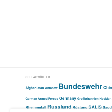
SCHLAGWÖRTER
Bundeswehr
Chi
Afghanistan
Antonow
Germany
German Armed Forces
Großbritannien
Heckler
Russland
SALIS
Rheinmetall
Rüstung
Saud