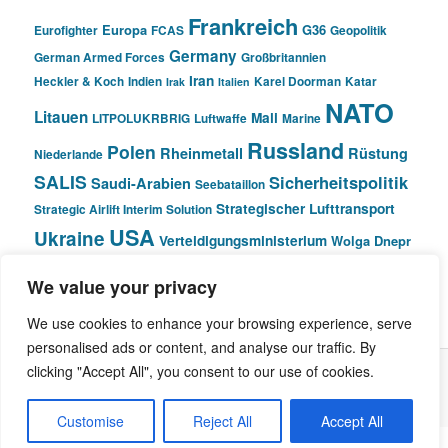
Frankreich
Europa
G36
Eurofighter
FCAS
Geopolitik
Germany
German Armed Forces
Großbritannien
Iran
Heckler & Koch
Indien
Karel Doorman
Katar
Irak
Italien
NATO
Litauen
Mali
LITPOLUKRBRIG
Luftwaffe
Marine
Russland
Polen
Rheinmetall
Rüstung
Niederlande
SALIS
Sicherheitspolitik
Saudi-Arabien
Seebataillon
Strategischer Lufttransport
Strategic Airlift Interim Solution
USA
Ukraine
Verteidigungsministerium
Wolga Dnepr
We value your privacy
© Pivot Area
We use cookies to enhance your browsing experience, serve
personalised ads or content, and analyse our traffic. By
clicking "Accept All", you consent to our use of cookies.
Stolz präsentiert von WordPress
Customise
Reject All
Accept All