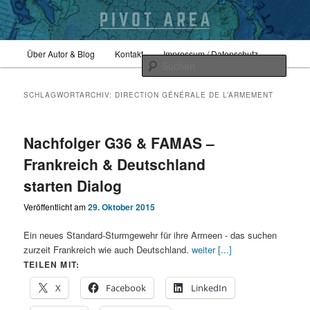
Zum
Zum
Hauptmenü
Sicherheitspolitik, Außenpolitik, Geopolitik
Über Autor & Blog
Kontakt
Impressum / Datenschutz
primären
sekundären
Such
Inhalt
Inhalt
springen
springen
pivotarea
SCHLAGWORTARCHIV:
DIRECTION GÉNÉRALE DE L’ARMEMENT
Nachfolger G36 & FAMAS –
Frankreich & Deutschland
starten Dialog
Veröffentlicht am
29. Oktober 2015
Ein neues Standard-Sturmgewehr für ihre Armeen - das suchen
zurzeit Frankreich wie auch Deutschland.
weiter [...]
TEILEN MIT:
X
Facebook
LinkedIn