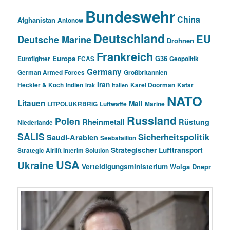
Bundeswehr
China
Afghanistan
Antonow
Deutschland
EU
Deutsche Marine
Drohnen
Frankreich
Europa
G36
Eurofighter
FCAS
Geopolitik
Germany
German Armed Forces
Großbritannien
Iran
Heckler & Koch
Indien
Karel Doorman
Katar
Irak
Italien
NATO
Litauen
Mali
LITPOLUKRBRIG
Luftwaffe
Marine
Russland
Polen
Rheinmetall
Rüstung
Niederlande
SALIS
Sicherheitspolitik
Saudi-Arabien
Seebataillon
Strategischer Lufttransport
Strategic Airlift Interim Solution
USA
Ukraine
Verteidigungsministerium
Wolga Dnepr