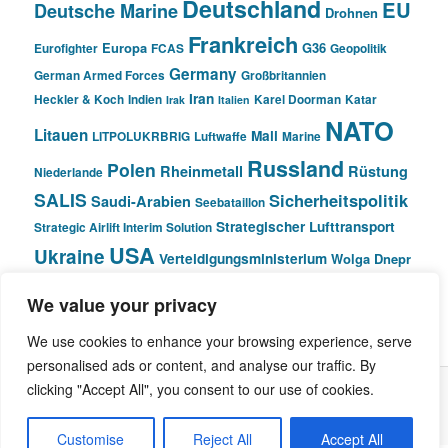
Deutschland
EU
Deutsche Marine
Drohnen
Frankreich
Europa
G36
Eurofighter
FCAS
Geopolitik
Germany
German Armed Forces
Großbritannien
Iran
Heckler & Koch
Indien
Karel Doorman
Katar
Irak
Italien
NATO
Litauen
Mali
LITPOLUKRBRIG
Luftwaffe
Marine
Russland
Polen
Rheinmetall
Rüstung
Niederlande
SALIS
Sicherheitspolitik
Saudi-Arabien
Seebataillon
Strategischer Lufttransport
Strategic Airlift Interim Solution
USA
Ukraine
Verteidigungsministerium
Wolga Dnepr
We value your privacy
© Pivot Area
We use cookies to enhance your browsing experience, serve
personalised ads or content, and analyse our traffic. By
clicking "Accept All", you consent to our use of cookies.
Stolz präsentiert von WordPress
Customise
Reject All
Accept All