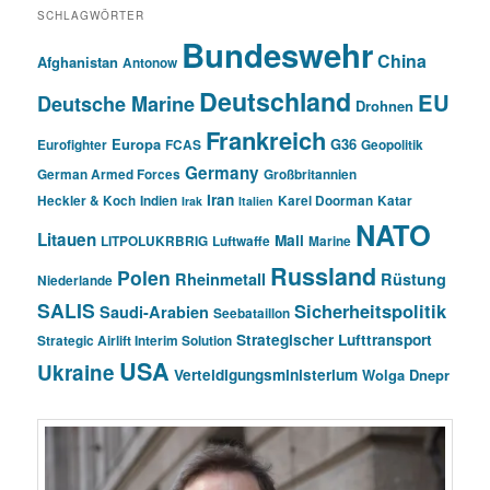
SCHLAGWÖRTER
Bundeswehr
China
Afghanistan
Antonow
Deutschland
EU
Deutsche Marine
Drohnen
Frankreich
Europa
G36
Eurofighter
FCAS
Geopolitik
Germany
German Armed Forces
Großbritannien
Iran
Heckler & Koch
Indien
Karel Doorman
Katar
Irak
Italien
NATO
Litauen
Mali
LITPOLUKRBRIG
Luftwaffe
Marine
Russland
Polen
Rheinmetall
Rüstung
Niederlande
SALIS
Sicherheitspolitik
Saudi-Arabien
Seebataillon
Strategischer Lufttransport
Strategic Airlift Interim Solution
USA
Ukraine
Verteidigungsministerium
Wolga Dnepr