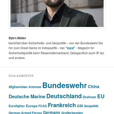
Björn Müller
berichtet über Sicherheits- und Geopolitik – von der Bundeswehr bis
hin zum Great Game im Indopazifik – bei
"loyal"
- Magazin für
Sicherheitspolitik beim Reservistenverband. Gelegentlich auch IP, taz
und andere.
SCHLAGWÖRTER
Bundeswehr
China
Afghanistan
Antonow
Deutschland
EU
Deutsche Marine
Drohnen
Frankreich
Europa
G36
Eurofighter
FCAS
Geopolitik
Germany
German Armed Forces
Großbritannien