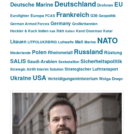
Deutschland
EU
Deutsche Marine
Drohnen
Frankreich
Europa
G36
Eurofighter
FCAS
Geopolitik
Germany
German Armed Forces
Großbritannien
Iran
Heckler & Koch
Indien
Karel Doorman
Katar
Irak
Italien
NATO
Litauen
Mali
LITPOLUKRBRIG
Luftwaffe
Marine
Russland
Polen
Rheinmetall
Rüstung
Niederlande
SALIS
Sicherheitspolitik
Saudi-Arabien
Seebataillon
Strategischer Lufttransport
Strategic Airlift Interim Solution
USA
Ukraine
Verteidigungsministerium
Wolga Dnepr