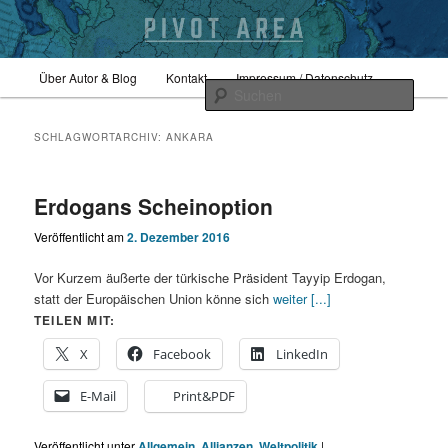
Zum
Zum
Hauptmenü
Sicherheitspolitik, Außenpolitik, Geopolitik
Über Autor & Blog
Kontakt
Impressum / Datenschutz
primären
sekundären
Such
Inhalt
Inhalt
springen
springen
pivotarea
SCHLAGWORTARCHIV:
ANKARA
Erdogans Scheinoption
Veröffentlicht am
2. Dezember 2016
Vor Kurzem äußerte der türkische Präsident Tayyip Erdogan,
statt der Europäischen Union könne sich
weiter [...]
TEILEN MIT:
X
Facebook
LinkedIn
E-Mail
Print&PDF
Veröffentlicht unter
Allgemein
,
Allianzen
,
Weltpolitik
|