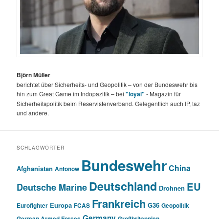
Björn Müller
berichtet über Sicherheits- und Geopolitik – von der Bundeswehr bis
hin zum Great Game im Indopazifik – bei
"loyal"
- Magazin für
Sicherheitspolitik beim Reservistenverband. Gelegentlich auch IP, taz
und andere.
SCHLAGWÖRTER
Bundeswehr
China
Afghanistan
Antonow
Deutschland
EU
Deutsche Marine
Drohnen
Frankreich
Europa
G36
Eurofighter
FCAS
Geopolitik
Germany
German Armed Forces
Großbritannien