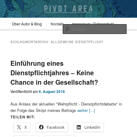
Zum
Zum
Hauptmenü
Sicherheitspolitik, Außenpolitik, Geopolitik
Über Autor & Blog
Kontakt
Impressum / Datenschutz
primären
sekundären
Such
Inhalt
Inhalt
springen
springen
pivotarea
SCHLAGWORTARCHIV:
ALLGEMEINE DIENSTPFLICHT
Einführung eines
Dienstpflichtjahres – Keine
Chance in der Gesellschaft?
Veröffentlicht am
6. August 2018
Aus Anlass der aktuellen "Wehrpflicht - Dienstpflichtdebatte" in
der Folge das Skript meines Beitrags
weiter [...]
TEILEN MIT:
X
Facebook
LinkedIn