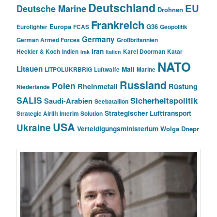
Deutschland
EU
Deutsche Marine
Drohnen
Frankreich
Europa
G36
Eurofighter
FCAS
Geopolitik
Germany
German Armed Forces
Großbritannien
Iran
Heckler & Koch
Indien
Karel Doorman
Katar
Irak
Italien
NATO
Litauen
Mali
LITPOLUKRBRIG
Luftwaffe
Marine
Russland
Polen
Rheinmetall
Rüstung
Niederlande
SALIS
Sicherheitspolitik
Saudi-Arabien
Seebataillon
Strategischer Lufttransport
Strategic Airlift Interim Solution
USA
Ukraine
Verteidigungsministerium
Wolga Dnepr