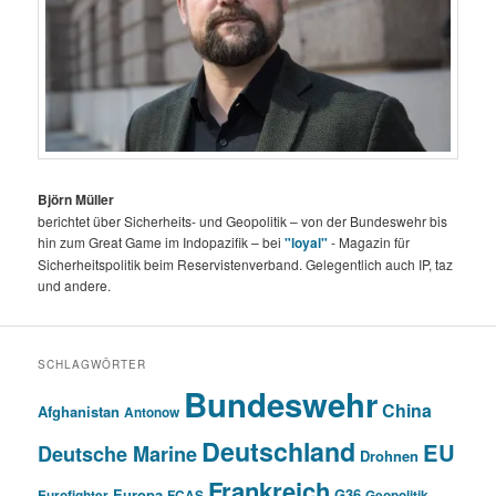
Björn Müller
berichtet über Sicherheits- und Geopolitik – von der Bundeswehr bis
hin zum Great Game im Indopazifik – bei
"loyal"
- Magazin für
Sicherheitspolitik beim Reservistenverband. Gelegentlich auch IP, taz
und andere.
SCHLAGWÖRTER
Bundeswehr
China
Afghanistan
Antonow
Deutschland
EU
Deutsche Marine
Drohnen
Frankreich
Europa
G36
Eurofighter
FCAS
Geopolitik