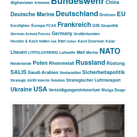
Bundeswehr
China
Afghanistan
Antonow
Deutschland
EU
Deutsche Marine
Drohnen
Frankreich
Europa
G36
Eurofighter
FCAS
Geopolitik
Germany
German Armed Forces
Großbritannien
Iran
Heckler & Koch
Indien
Karel Doorman
Katar
Irak
Italien
NATO
Litauen
Mali
LITPOLUKRBRIG
Luftwaffe
Marine
Russland
Polen
Rheinmetall
Rüstung
Niederlande
SALIS
Sicherheitspolitik
Saudi-Arabien
Seebataillon
Strategischer Lufttransport
Strategic Airlift Interim Solution
USA
Ukraine
Verteidigungsministerium
Wolga Dnepr