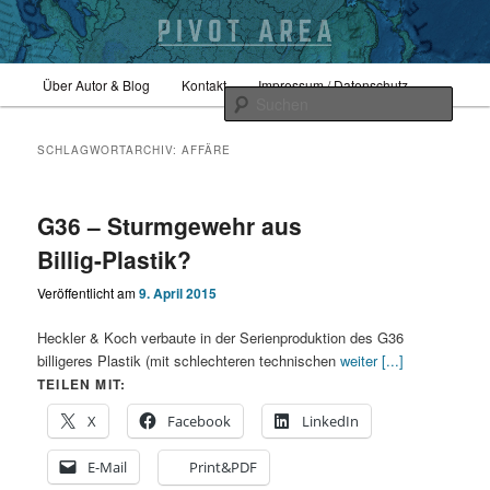
Zum
Zum
Hauptmenü
Sicherheitspolitik, Außenpolitik, Geopolitik
Über Autor & Blog
Kontakt
Impressum / Datenschutz
primären
sekundären
Such
Inhalt
Inhalt
springen
springen
pivotarea
SCHLAGWORTARCHIV:
AFFÄRE
G36 – Sturmgewehr aus
Billig-Plastik?
Veröffentlicht am
9. April 2015
Heckler & Koch verbaute in der Serienproduktion des G36
billigeres Plastik (mit schlechteren technischen
weiter [...]
TEILEN MIT:
X
Facebook
LinkedIn
E-Mail
Print&PDF