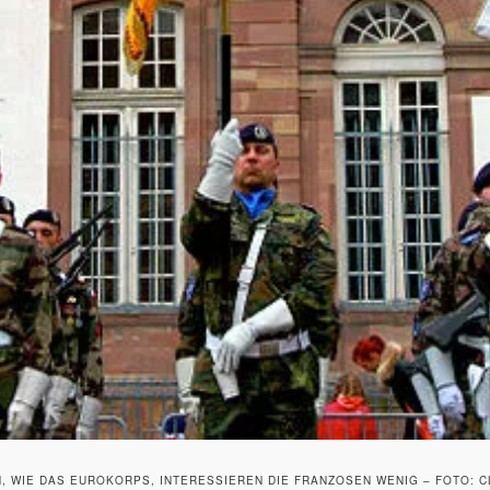
 WIE DAS EUROKORPS, INTERESSIEREN DIE FRANZOSEN WENIG – FOTO: CL