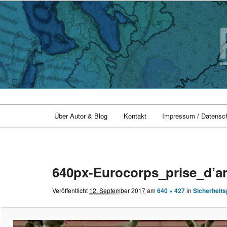
Zum
primären
Hauptmenü
Sicherheitspolitik, Außenpolitik, Geopolitik
Über Autor & Blog
Kontakt
Impressum / Datensc
Inhalt
springen
pivotarea
Bilder-
Navigation
640px-Eurocorps_prise_d’a
Veröffentlicht
12. September 2017
am
640 × 427
in
Sicherheits