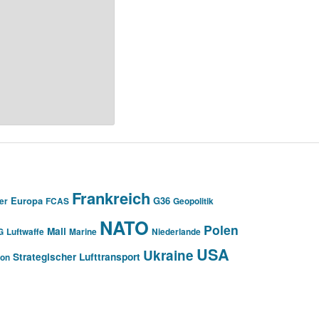
Frankreich
Europa
G36
er
FCAS
Geopolitik
NATO
Polen
Mali
G
Luftwaffe
Marine
Niederlande
USA
Ukraine
Strategischer Lufttransport
ion