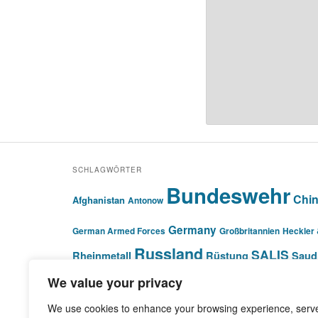
SCHLAGWÖRTER
Bundeswehr
Chi
Afghanistan
Antonow
Germany
German Armed Forces
Großbritannien
Heckler
Russland
SALIS
Rheinmetall
Rüstung
Saud
Verteidigungsministerium
Wolga Dnepr
We value your privacy
We use cookies to enhance your browsing experience, serv
© Pivot Area