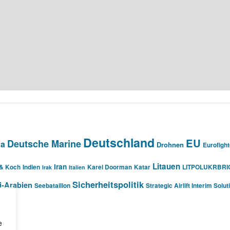
Deutschland
EU
Deutsche Marine
na
Drohnen
Eurofight
Litauen
Iran
 & Koch
Indien
Karel Doorman
Katar
LITPOLUKRBRI
Irak
Italien
Sicherheitspolitik
i-Arabien
Seebataillon
Strategic Airlift Interim Solut
e