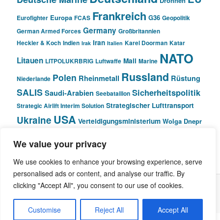
Drohnen
Frankreich
Europa
G36
Eurofighter
FCAS
Geopolitik
Germany
German Armed Forces
Großbritannien
Iran
Heckler & Koch
Indien
Karel Doorman
Katar
Irak
Italien
NATO
Litauen
Mali
LITPOLUKRBRIG
Luftwaffe
Marine
Russland
Polen
Rheinmetall
Rüstung
Niederlande
SALIS
Sicherheitspolitik
Saudi-Arabien
Seebataillon
Strategischer Lufttransport
Strategic Airlift Interim Solution
USA
Ukraine
Verteidigungsministerium
Wolga Dnepr
We value your privacy
© Pivot Area
We use cookies to enhance your browsing experience, serve
personalised ads or content, and analyse our traffic. By
clicking "Accept All", you consent to our use of cookies.
Stolz präsentiert von WordPress
Customise
Reject All
Accept All