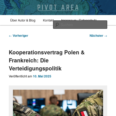
Zum
Hauptmenü
Sicherheitspolitik, Außenpolitik, Geopolitik
Über Autor & Blog
Kontakt
Impressum / Datenschutz
primären
Such
Inhalt
springen
Beitragsnavigation
pivotarea
←
Vorheriger
Nächster
→
Kooperationsvertrag Polen &
Frankreich: Die
Verteidigungspolitik
Veröffentlicht am
10. Mai 2025