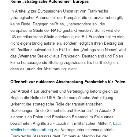
Keine „strategische Autonomie“ Europas
In Artikel 2 zur Europäischen Union ist von Frankreichs
„strategischer Autonomie“ der Europäer, die es anzustreben gilt,
keine Rede. Dagegen heißt es, „insbesondere soll die
europäische Säule der NATO gestärkt werden“. Somit wird die
US-amerikanische Säule anerkannt; die EU-Europäer sollen sich
nicht eigenständig aufstellen, sondern lediglich ihren Beitrag zur
Militärallianz aufwerten. Im EU-Teil des „Vertrags von Nancy“ wird
das „Weimarer Dreieck“ aus Frankreich, Deutschland und Polen
keine herausragende Stellung zugewiesen. Es heißt lediglich,
dass es „auch der Abstimmung“ dient.
Offenheit zur nuklearen Abschreckung Frankreichs für Polen
Der Artikel 4 zur Sicherheit und Verteidigung betont gleich zu
Beginn die Rolle der USA für die europäische Verteidigung –
„erkennt die strategische Rolle der transatlantischen
Beziehungen für die Sicherheitsarchitektur an.“ In Absatz 2
sichern sich Polen und Frankreich Beistand im Falle eines
bewaffneten Angriffs zu – „auch mit militärischen Mitteln“.
Laut
Medienberichterstattung
zur Vertragsunterzeichnung strich
Frankreichs Staatspräsident Emmanuel Macron bei der