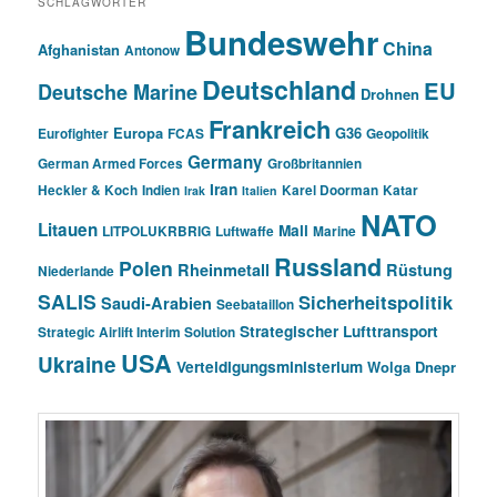
SCHLAGWÖRTER
Bundeswehr
China
Afghanistan
Antonow
Deutschland
EU
Deutsche Marine
Drohnen
Frankreich
Europa
G36
Eurofighter
FCAS
Geopolitik
Germany
German Armed Forces
Großbritannien
Iran
Heckler & Koch
Indien
Karel Doorman
Katar
Irak
Italien
NATO
Litauen
Mali
LITPOLUKRBRIG
Luftwaffe
Marine
Russland
Polen
Rheinmetall
Rüstung
Niederlande
SALIS
Sicherheitspolitik
Saudi-Arabien
Seebataillon
Strategischer Lufttransport
Strategic Airlift Interim Solution
USA
Ukraine
Verteidigungsministerium
Wolga Dnepr