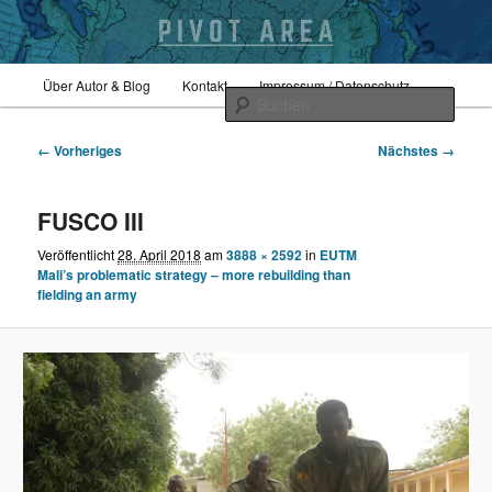
Zum
Hauptmenü
Sicherheitspolitik, Außenpolitik, Geopolitik
Über Autor & Blog
Kontakt
Impressum / Datenschutz
primären
Such
Inhalt
springen
Bilder-
pivotarea
← Vorheriges
Nächstes →
Navigation
FUSCO III
Veröffentlicht
28. April 2018
am
3888 × 2592
in
EUTM
Mali’s problematic strategy – more rebuilding than
fielding an army