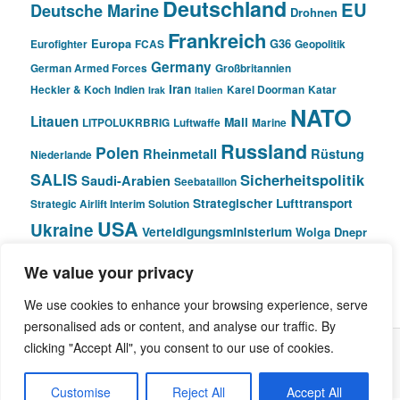
Deutschland
EU
Deutsche Marine
Drohnen
Frankreich
Europa
G36
Eurofighter
FCAS
Geopolitik
Germany
German Armed Forces
Großbritannien
Iran
Heckler & Koch
Indien
Karel Doorman
Katar
Irak
Italien
NATO
Litauen
Mali
LITPOLUKRBRIG
Luftwaffe
Marine
Russland
Polen
Rheinmetall
Rüstung
Niederlande
SALIS
Sicherheitspolitik
Saudi-Arabien
Seebataillon
Strategischer Lufttransport
Strategic Airlift Interim Solution
USA
Ukraine
Verteidigungsministerium
Wolga Dnepr
We value your privacy
© Pivot Area
We use cookies to enhance your browsing experience, serve
personalised ads or content, and analyse our traffic. By
clicking "Accept All", you consent to our use of cookies.
Stolz präsentiert von WordPress
Customise
Reject All
Accept All